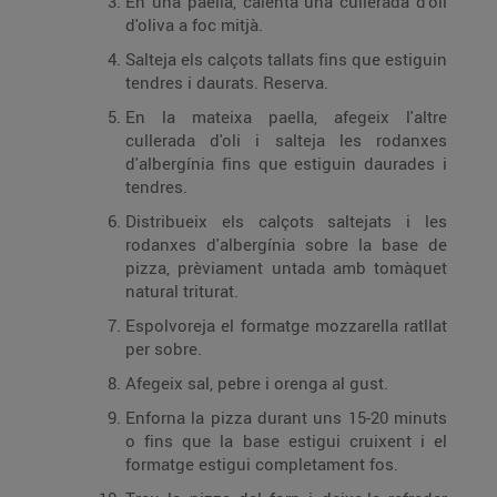
En una paella, calenta una cullerada d'oli
d'oliva a foc mitjà.
Salteja els calçots tallats fins que estiguin
tendres i daurats. Reserva.
En la mateixa paella, afegeix l'altre
cullerada d'oli i salteja les rodanxes
d'albergínia fins que estiguin daurades i
tendres.
Distribueix els calçots saltejats i les
rodanxes d'albergínia sobre la base de
pizza, prèviament untada amb tomàquet
natural triturat.
Espolvoreja el formatge mozzarella ratllat
per sobre.
Afegeix sal, pebre i orenga al gust.
Enforna la pizza durant uns 15-20 minuts
o fins que la base estigui cruixent i el
formatge estigui completament fos.