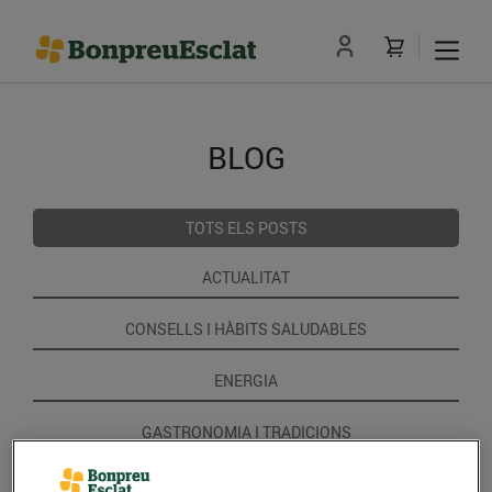
BLOG
TOTS ELS POSTS
ACTUALITAT
CONSELLS I HÀBITS SALUDABLES
ENERGIA
GASTRONOMIA I TRADICIONS
RECEPTES