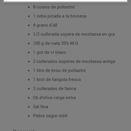
8 cuixes de pollastre
1 ceba picada a la brunesa
4 grans d'all
1/2 cullerada sopera de mostassa en gra
100 g de nata 35% M.G
1 got de vi blanc
2 cullerades soperes de mostassa antiga
1 litre de brou de pollastre
1 brot de farigola fresca
2 cullerades de farina
Oli d’oliva verge extra
Sal fina
Pebre negre mòlt