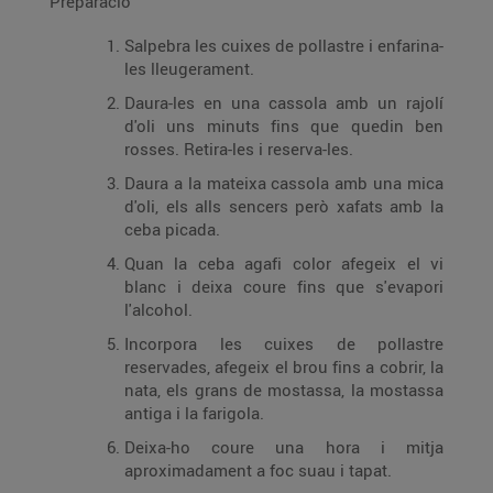
Preparació
Salpebra les cuixes de pollastre i enfarina-
les lleugerament.
Daura-les en una cassola amb un rajolí
d'oli uns minuts fins que quedin ben
rosses. Retira-les i reserva-les.
Daura a la mateixa cassola amb una mica
d'oli, els alls sencers però xafats amb la
ceba picada.
Quan la ceba agafi color afegeix el vi
blanc i deixa coure fins que s'evapori
l'alcohol.
Incorpora les cuixes de pollastre
reservades, afegeix el brou fins a cobrir, la
nata, els grans de mostassa, la mostassa
antiga i la farigola.
Deixa-ho coure una hora i mitja
aproximadament a foc suau i tapat.