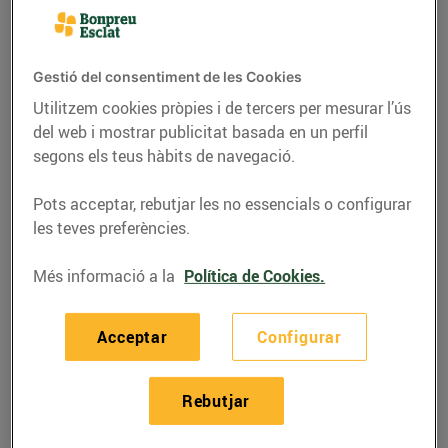
Gestió del consentiment de les Cookies
Utilitzem cookies pròpies i de tercers per mesurar l’ús
del web i mostrar publicitat basada en un perfil
segons els teus hàbits de navegació.
Pots acceptar, rebutjar les no essencials o configurar
les teves preferències.
Més informació a la
Política de Cookies.
RECEPTES
Pollastre a la mostassa
Acceptar
Configurar
07/de juny/2022
Rebutjar
Ingredients per a 4 persones: