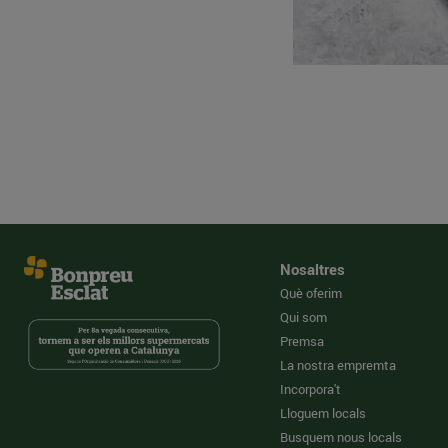
Nosaltres
Què oferim
Qui som
Premsa
La nostra empremta
Incorpora't
Lloguem locals
Busquem nous locals