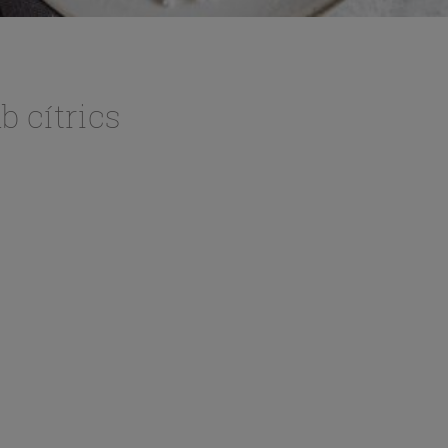
b cítrics