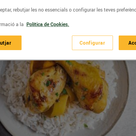
ptar, rebutjar les no essencials o configurar les teves preferènc
rmació a la
Política de Cookies.
utjar
Configurar
Ac