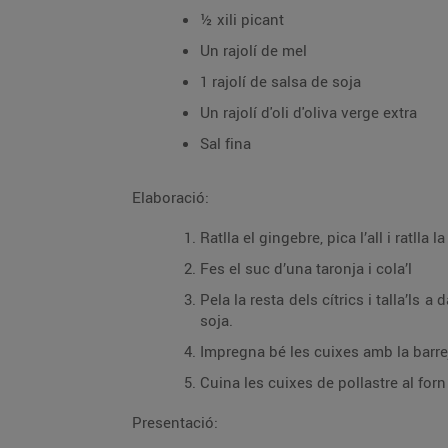
½ xili picant
Un rajolí de mel
1 rajolí de salsa de soja
Un rajolí d'oli d'oliva verge extra
Sal fina
Elaboració:
Ratlla el gingebre, pica l’all i ratlla 
Fes el suc d’una taronja i cola’l
Pela la resta dels cítrics i talla’ls 
soja.
Impregna bé les cuixes amb la barrej
Cuina les cuixes de pollastre al for
Presentació: