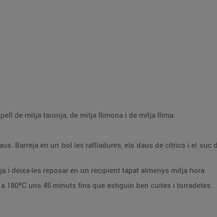
la pell de mitja taronja, de mitja llimona i de mitja llima.
a daus. Barreja en un bol les ratlladures, els daus de cítrics i el suc
a i deixa-les reposar en un recipient tapat almenys mitja hora.
n a 180ºC uns 45 minuts fins que estiguin ben cuites i torradetes.