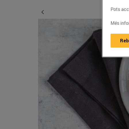
Pots acce
Més info
Reb