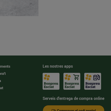
Les nostres apps
iments
ra't
a
at
Serveis d'entrega de compra online
Comprovar el codi postal