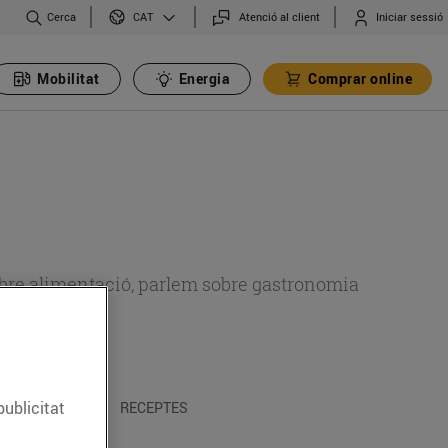
Cerca
Atenció al client
Iniciar sessió
CAT
Mobilitat
Energia
Comprar online
 sobre alimentació, parlem sobre gastronomia
publicitat
 I TRADICIONS
RECEPTES