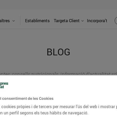
ltres
Establiments
Targeta Client
Incorpora't
BLOG
ceptes, consells nutricionals, informació d’actualitat
del nostre territori i molts altres temes.
l consentiment de les Cookies
 cookies pròpies i de tercers per mesurar l’ús del web i mostrar 
TAT
CONSELLS I HÀBITS SALUDABLES
ENERGIA
GASTRONOMIA
n un perfil segons els teus hàbits de navegació.