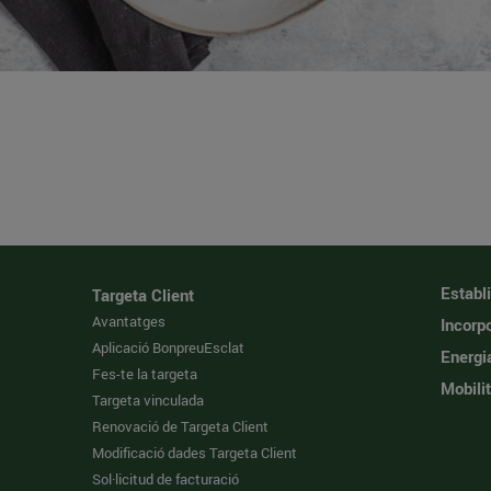
Establ
Targeta Client
Avantatges
Incorpo
Aplicació BonpreuEsclat
Energi
Fes-te la targeta
Mobilit
Targeta vinculada
Renovació de Targeta Client
Modificació dades Targeta Client
Sol·licitud de facturació