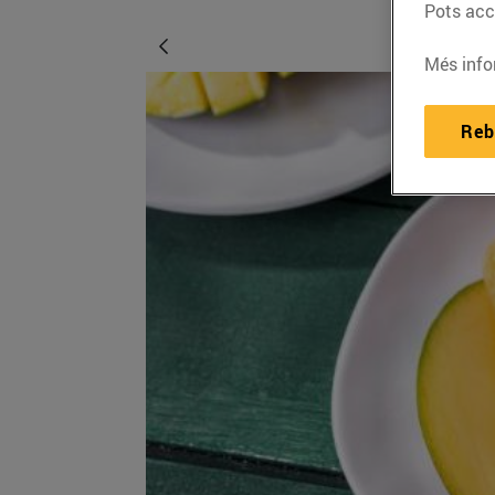
Pots acce
Més info
Reb