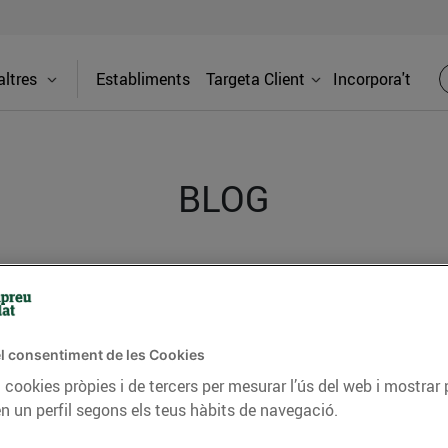
ltres
Establiments
Targeta Client
Incorpora't
BLOG
ceptes, consells nutricionals, informació d’actualitat
del nostre territori i molts altres temes.
l consentiment de les Cookies
 cookies pròpies i de tercers per mesurar l’ús del web i mostrar 
TAT
CONSELLS I HÀBITS SALUDABLES
ENERGIA
GASTRONOMIA
n un perfil segons els teus hàbits de navegació.