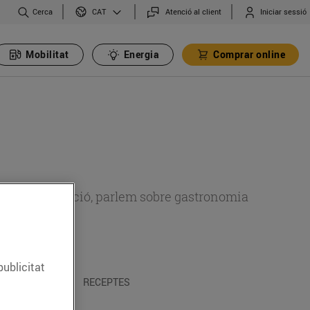
Cerca
Atenció al client
Iniciar sessió
CAT
Mobilitat
Energia
Comprar online
 sobre alimentació, parlem sobre gastronomia
publicitat
 I TRADICIONS
RECEPTES