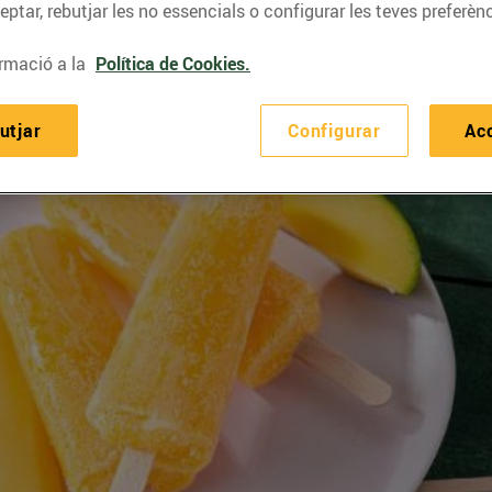
ptar, rebutjar les no essencials o configurar les teves preferènc
rmació a la
Política de Cookies.
utjar
Configurar
Ac