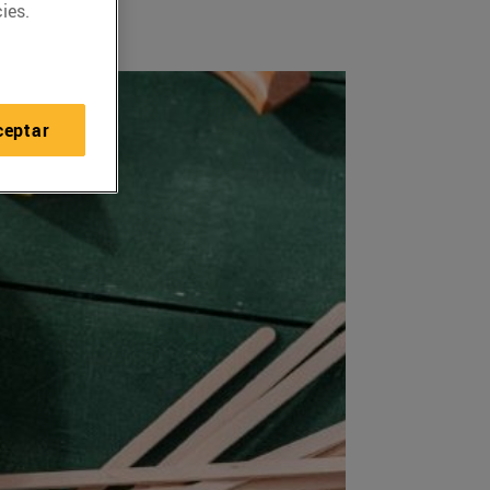
ies.
ceptar