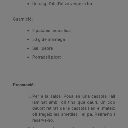
Un raig d’oli d’oliva verge extra
Guarnició:
2 patates mona lisa
50 g de mantega
Sal i pebre
Porradell picat
Preparació:
Per a la salsa:
Posa en una cassola l’all
laminat amb l’oli fins que dauri. Un cop
daurat retira’l de la cassola i en el mateix
oli fregeix les ametlles i el pa. Retira-ho i
reserva-ho.