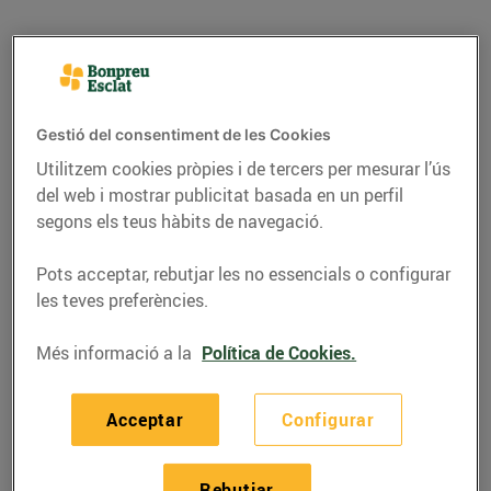
Gestió del consentiment de les Cookies
Utilitzem cookies pròpies i de tercers per mesurar l’ús
del web i mostrar publicitat basada en un perfil
segons els teus hàbits de navegació.
Pots acceptar, rebutjar les no essencials o configurar
les teves preferències.
RECEPTES
Més informació a la
Política de Cookies.
Rap a l'all cremat
13/de febrer/2023
Acceptar
Configurar
Ingredients per a 4 persones:
Rebutjar