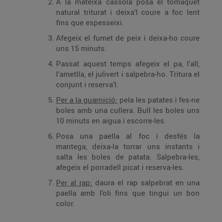
A la mateixa cassola posa el tomàquet
natural triturat i deixa’l coure a foc lent
fins que espesseixi.
Afegeix el fumet de peix i deixa-ho coure
uns 15 minuts.
Passat aquest temps afegeix el pa, l’all,
l’ametlla, el julivert i salpebra-ho. Tritura el
conjunt i reserva’l.
Per a la guarnició:
pela les patates i fes-ne
boles amb una cullera. Bull les boles uns
10 minuts en aigua i escorre-les.
Posa una paella al foc i desfés la
mantega, deixa-la torrar uns instants i
salta les boles de patata. Salpebra-les,
afegeix el porradell picat i reserva-les.
Per al rap:
daura el rap salpebrat en una
paella amb l’oli fins que tingui un bon
color.