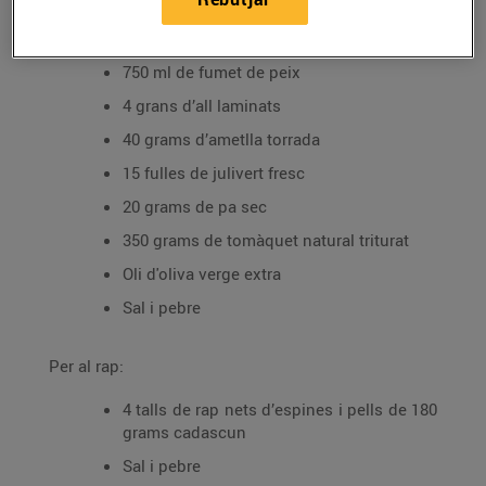
Per a la salsa:
750 ml de fumet de peix
4 grans d’all laminats
40 grams d’ametlla torrada
15 fulles de julivert fresc
20 grams de pa sec
350 grams de tomàquet natural triturat
Oli d'oliva verge extra
Sal i pebre
Per al rap:
4 talls de rap nets d’espines i pells de 180
grams cadascun
Sal i pebre