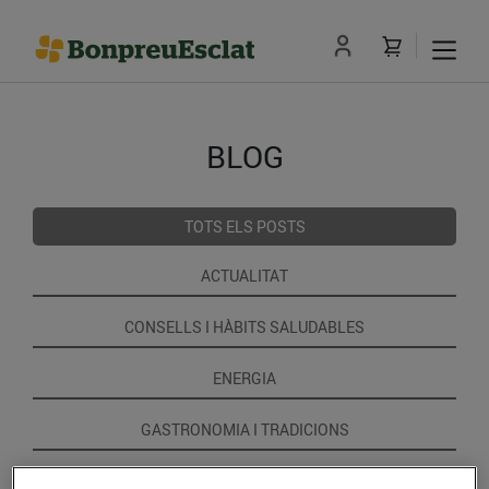
BLOG
TOTS ELS POSTS
ACTUALITAT
CONSELLS I HÀBITS SALUDABLES
ENERGIA
GASTRONOMIA I TRADICIONS
RECEPTES