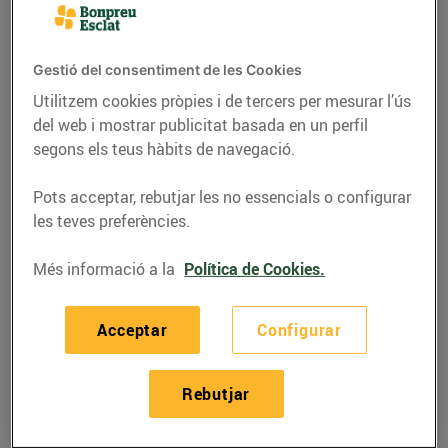
Gestió del consentiment de les Cookies
Utilitzem cookies pròpies i de tercers per mesurar l’ús
del web i mostrar publicitat basada en un perfil
segons els teus hàbits de navegació.
Pots acceptar, rebutjar les no essencials o configurar
les teves preferències.
Més informació a la
Política de Cookies.
RECEPTES
Rap al forn amb
Acceptar
Configurar
gambes
Rebutjar
27/d’octubre/2023