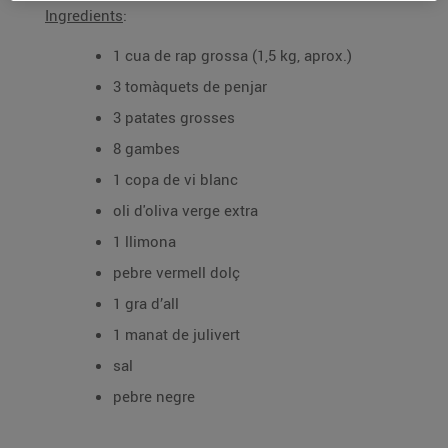
Ingredients
:
1 cua de rap grossa (1,5 kg, aprox.)
3 tomàquets de penjar
3 patates grosses
8 gambes
1 copa de vi blanc
oli d'oliva verge extra
1 llimona
pebre vermell dolç
1 gra d’all
1 manat de julivert
sal
pebre negre