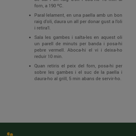
forn, a 190 ºC.
Paral·lelament, en una paella amb un bon
raig d'oli, daura un all per donar gust a l’oli
i retira’l.
Sala les gambes i salta-les en aquest oli
un parell de minuts per banda i posa-hi
pebre vermell. Aboca-hi el vi i deixa-ho
reduir 10 min.
Quan retiris el peix del forn, posa-hi per
sobre les gambes i el suc de la paella i
daura-ho al grill, 5 min abans de servir-ho.