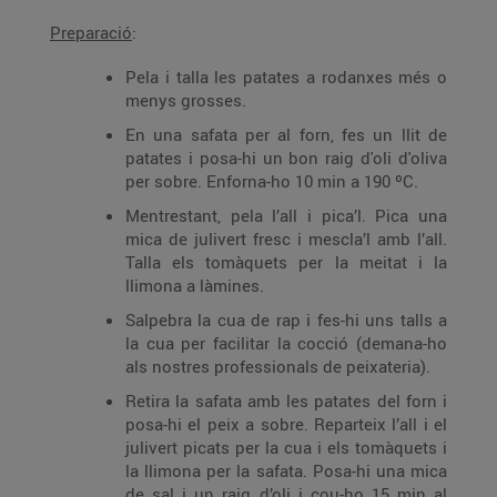
Preparació
:
Pela i talla les patates a rodanxes més o
menys grosses.
En una safata per al forn, fes un llit de
patates i posa-hi un bon raig d'oli d'oliva
per sobre. Enforna-ho 10 min a 190 ºC.
Mentrestant, pela l’all i pica’l. Pica una
mica de julivert fresc i mescla’l amb l’all.
Talla els tomàquets per la meitat i la
llimona a làmines.
Salpebra la cua de rap i fes-hi uns talls a
la cua per facilitar la cocció (demana-ho
als nostres professionals de peixateria).
Retira la safata amb les patates del forn i
posa-hi el peix a sobre. Reparteix l’all i el
julivert picats per la cua i els tomàquets i
la llimona per la safata. Posa-hi una mica
de sal i un raig d’oli i cou-ho 15 min al