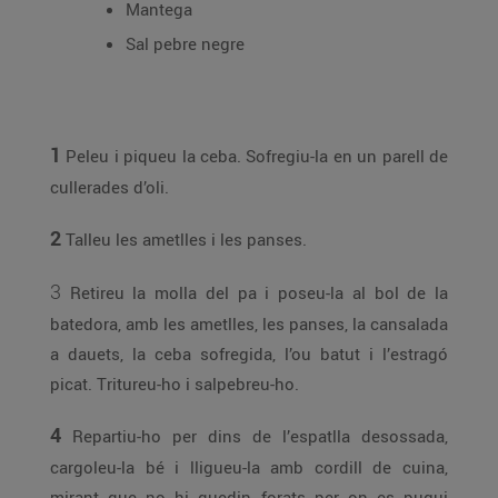
Mantega
Sal pebre negre
1
Peleu i piqueu la ceba. Sofregiu-la en un parell de
cullerades d’oli.
2
Talleu les ametlles i les panses.
3
Retireu la molla del pa i poseu-la al bol de la
batedora, amb les ametlles, les panses, la cansalada
a dauets, la ceba sofregida, l’ou batut i l’estragó
picat. Tritureu-ho i salpebreu-ho.
4
Repartiu-ho per dins de l’espatlla desossada,
cargoleu-la bé i lligueu-la amb cordill de cuina,
mirant que no hi quedin forats per on es pugui