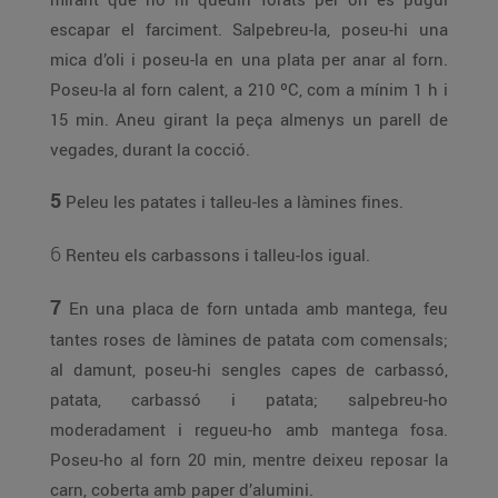
escapar el farciment. Salpebreu-la, poseu-hi una
mica d’oli i poseu-la en una plata per anar al forn.
Poseu-la al forn calent, a 210 ºC, com a mínim 1 h i
15 min. Aneu girant la peça almenys un parell de
vegades, durant la cocció.
5
Peleu les patates i talleu-les a làmines fines.
6
Renteu els carbassons i talleu-los igual.
7
En una placa de forn untada amb mantega, feu
tantes roses de làmines de patata com comensals;
al damunt, poseu-hi sengles capes de carbassó,
patata, carbassó i patata; salpebreu-ho
moderadament i regueu-ho amb mantega fosa.
Poseu-ho al forn 20 min, mentre deixeu reposar la
carn, coberta amb paper d’alumini.