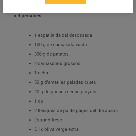
Recepta d'espatlla de xai farcida, ingredients per
a 4 persones:
1 espatlla de xai desossada
100 g de cansalada viada
300 g de patates
2 carbassons grossos
1 ceba
50 g d’ametlles pelades crues
40 g de panses sense pinyols
1 ou
2 llesques de pa de pagès del dia abans
Estragó fresc
Oli d’oliva verge extra