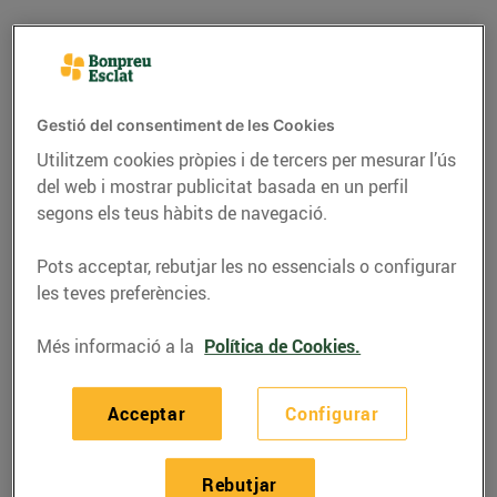
Gestió del consentiment de les Cookies
Utilitzem cookies pròpies i de tercers per mesurar l’ús
del web i mostrar publicitat basada en un perfil
segons els teus hàbits de navegació.
Pots acceptar, rebutjar les no essencials o configurar
les teves preferències.
RECEPTES
Més informació a la
Política de Cookies.
Recepta d'espatlla de
xai farcida
Acceptar
Configurar
22/de febrer/2019
Rebutjar