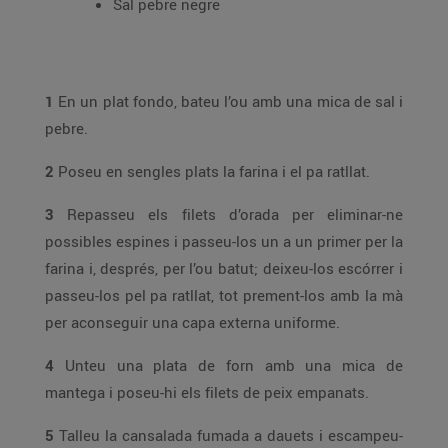
Sal pebre negre
1
En un plat fondo, bateu l’ou amb una mica de sal i
pebre.
2
Poseu en sengles plats la farina i el pa ratllat.
3
Repasseu els filets d’orada per eliminar-ne
possibles espines i passeu-los un a un primer per la
farina i, després, per l’ou batut; deixeu-los escórrer i
passeu-los pel pa ratllat, tot prement-los amb la mà
per aconseguir una capa externa uniforme.
4
Unteu una plata de forn amb una mica de
mantega i poseu-hi els filets de peix empanats.
5
Talleu la cansalada fumada a dauets i escampeu-