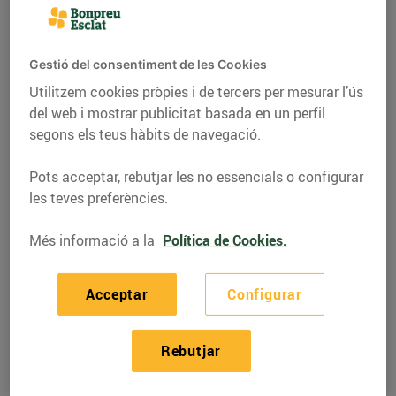
Gestió del consentiment de les Cookies
Utilitzem cookies pròpies i de tercers per mesurar l’ús
del web i mostrar publicitat basada en un perfil
segons els teus hàbits de navegació.
Pots acceptar, rebutjar les no essencials o configurar
les teves preferències.
Més informació a la
Política de Cookies.
RECEPTES
Recepta de filets de peix
Acceptar
Configurar
03/de maig/2019
Rebutjar