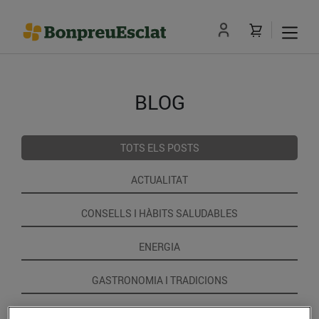
BLOG
TOTS ELS POSTS
ACTUALITAT
CONSELLS I HÀBITS SALUDABLES
ENERGIA
GASTRONOMIA I TRADICIONS
RECEPTES