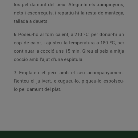
los pel damunt del peix. Afegiu-hi els xampinyons,
nets i escorreguts, i repartiu-hi la resta de mantega,
tallada a dauets.
6
Poseu-ho al forn calent, a 210 ºC, per donar-hi un
cop de calor, i ajusteu la temperatura a 180 ºC, per
continuar la cocció uns 15 min. Gireu el peix a mitja
cocció amb l’ajut d’una espàtula.
7
Emplateu el peix amb el seu acompanyament.
Renteu el julivert, eixugueu-lo, piqueu-lo espolseu-
lo pel damunt del plat.