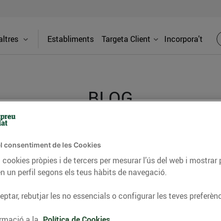
ltres
Establiments
Targeta Client
Incorpora't
BLOG
ceptes, consells nutricionals, informació d’actualitat
l consentiment de les Cookies
del nostre territori i molts altres temes.
 cookies pròpies i de tercers per mesurar l’ús del web i mostrar 
n un perfil segons els teus hàbits de navegació.
ptar, rebutjar les no essencials o configurar les teves preferènc
TAT
CONSELLS I HÀBITS SALUDABLES
ENERGIA
GASTRONOMIA
rmació a la
Política de Cookies.