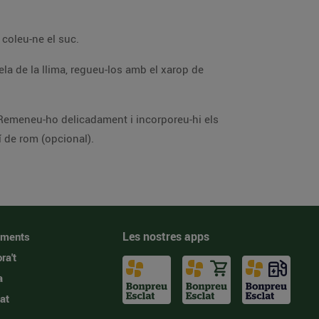
Renteu la llima i retireu-ne la capa superficial tot fent-ne tires amb el pelador de verdures. Espremeu la llima i coleu-ne el suc.
ar, abans de passar-ho a les copes de servei. Espolseu-hi una mica de sucre i un rajolí de rom (opcional).
Les nostres apps
iments
ra't
a
at