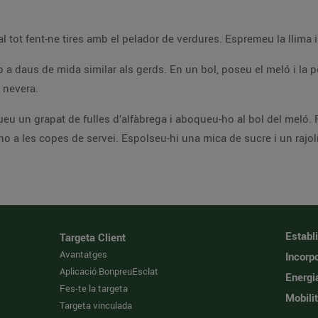
op de
ar a la nevera.
t i incorporeu-hi els
gerds, tornant-ho a remen
Establ
Targeta Client
Avantatges
Incorpo
Aplicació BonpreuEsclat
Energi
Fes-te la targeta
Mobilit
Targeta vinculada