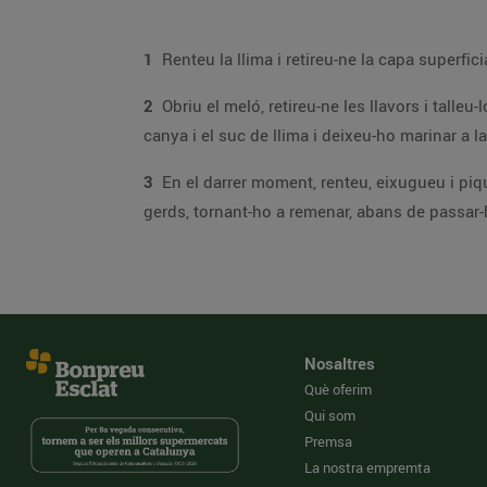
1
2
Obriu el meló, retireu-ne les llavors i talleu-lo a daus de mida similar als gerds. En un bol, poseu el meló i la pela de la llima, regueu-los amb el xar
canya i el suc de llima i deixeu-ho marin
3
En el darrer moment, renteu, eixugueu i piqueu un grapat de fulles d’alfàbrega i aboqueu-ho al bol del meló. Remeneu-ho delicadamen
Nosaltres
Què oferim
Qui som
Premsa
La nostra empremta