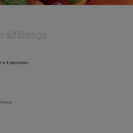
b alfàbrega
r a 4 persones:
fresca