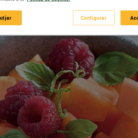
utjar
Configurar
Ac