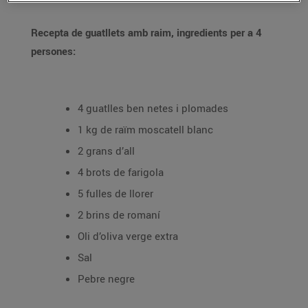
Recepta de guatllets amb raim, ingredients per a 4
persones:
4 guatlles ben netes i plomades
1 kg de raïm moscatell blanc
2 grans d’all
4 brots de farigola
5 fulles de llorer
2 brins de romaní
Oli d’oliva verge extra
Sal
Pebre negre