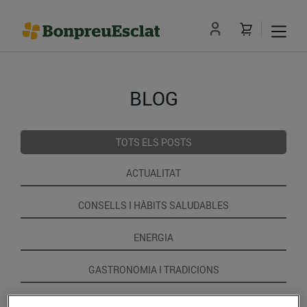
BLOG
TOTS ELS POSTS
ACTUALITAT
CONSELLS I HÀBITS SALUDABLES
ENERGIA
GASTRONOMIA I TRADICIONS
RECEPTES