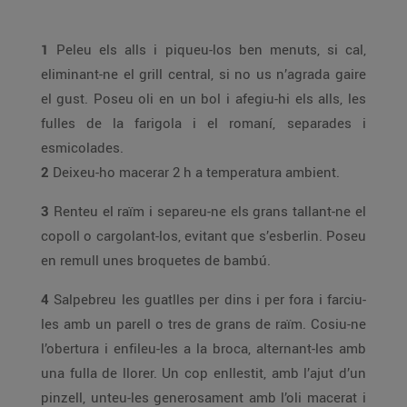
1
Peleu els alls i piqueu-los ben menuts, si cal,
eliminant-ne el grill central, si no us n’agrada gaire
el gust. Poseu oli en un bol i afegiu-hi els alls, les
fulles de la farigola i el romaní, separades i
esmicolades.
2
Deixeu-ho macerar 2 h a temperatura ambient.
3
Renteu el raïm i separeu-ne els grans tallant-ne el
copoll o cargolant-los, evitant que s’esberlin. Poseu
en remull unes broquetes de bambú.
4
Salpebreu les guatlles per dins i per fora i farciu-
les amb un parell o tres de grans de raïm. Cosiu-ne
l’obertura i enfileu-les a la broca, alternant-les amb
una fulla de llorer. Un cop enllestit, amb l’ajut d’un
pinzell, unteu-les generosament amb l’oli macerat i