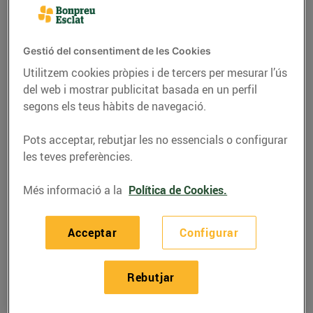
Gestió del consentiment de les Cookies
Utilitzem cookies pròpies i de tercers per mesurar l’ús
del web i mostrar publicitat basada en un perfil
segons els teus hàbits de navegació.
Pots acceptar, rebutjar les no essencials o configurar
les teves preferències.
Més informació a la
Política de Cookies.
RECEPTES
Recepta de guatllets
Acceptar
Configurar
amb raim, ingredients
per a 4 persones:
Rebutjar
14/de juny/2019