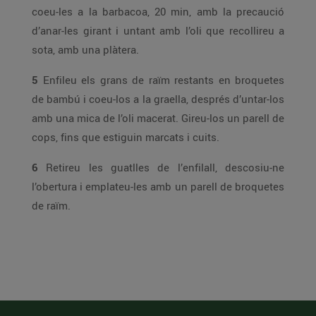
coeu-les a la barbacoa, 20 min, amb la precaució
d’anar-les girant i untant amb l’oli que recollireu a
sota, amb una plàtera.
5
Enfileu els grans de raïm restants en broquetes
de bambú i coeu-los a la graella, després d’untar-los
amb una mica de l’oli macerat. Gireu-los un parell de
cops, fins que estiguin marcats i cuits.
6
Retireu les guatlles de l’enfilall, descosiu-ne
l’obertura i emplateu-les amb un parell de broquetes
de raïm.