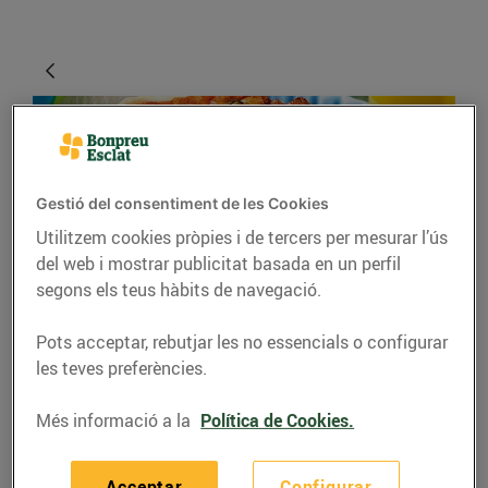
Gestió del consentiment de les Cookies
Utilitzem cookies pròpies i de tercers per mesurar l’ús
del web i mostrar publicitat basada en un perfil
segons els teus hàbits de navegació.
RECEPTES
Pots acceptar, rebutjar les no essencials o configurar
Recepta de quiche de
les teves preferències.
verdures i salmó
Més informació a la
Política de Cookies.
03/de juny/2020
Acceptar
Configurar