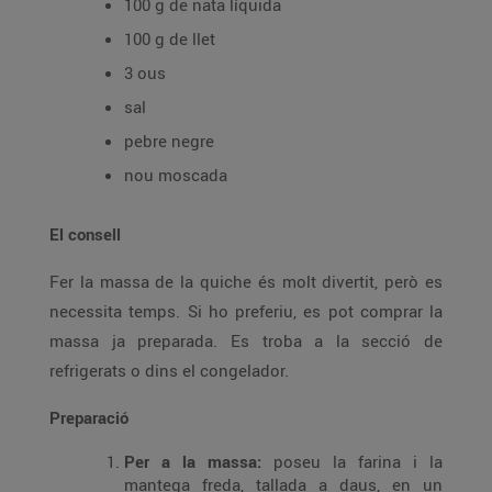
100 g de nata líquida
100 g de llet
3 ous
sal
pebre negre
nou moscada
El consell
Fer la massa de la quiche és molt divertit, però es
necessita temps. Si ho preferiu, es pot comprar la
massa ja preparada. Es troba a la secció de
refrigerats o dins el congelador.
Preparació
Per a la massa:
poseu la farina i la
mantega freda, tallada a daus, en un