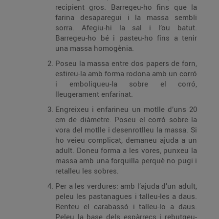
recipient gros. Barregeu-ho fins que la
farina desaparegui i la massa sembli
sorra. Afegiu-hi la sal i l’ou batut.
Barregeu-ho bé i pasteu-ho fins a tenir
una massa homogènia.
Poseu la massa entre dos papers de forn,
estireu-la amb forma rodona amb un corró
i emboliqueu-la sobre el corró,
lleugerament enfarinat.
Engreixeu i enfarineu un motlle d’uns 20
cm de diàmetre. Poseu el corró sobre la
vora del motlle i desenrotlleu la massa. Si
ho veieu complicat, demaneu ajuda a un
adult. Doneu forma a les vores, punxeu la
massa amb una forquilla perquè no pugi i
retalleu les sobres.
Per a les verdures: amb l’ajuda d’un adult,
peleu les pastanagues i talleu-les a daus.
Renteu el carabassó i talleu-lo a daus.
Peleu la base dels espàrrecs i rebutgeu-