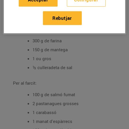
Tipus de plat: P
eix i marisc
Ingredients
Rebutjar
Per a la massa:
300 g de farina
150 g de mantega
1 ou gros
½ culleradeta de sal
Per al farcit:
100 g de salmó fumat
2 pastanagues grosses
1 carabassó
1 manat d'espàrrecs