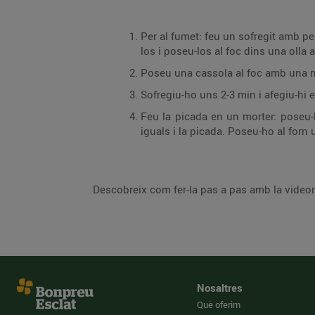
Per al fumet: feu un sofregit amb pe
los i poseu-los al foc dins una olla
Poseu una cassola al foc amb una mica 
Sofregiu-ho uns 2-3 min i afegiu-hi 
Feu la picada en un morter: poseu-hi
iguals i la picada. Poseu-ho al forn 
Descobreix com fer-la pas a pas amb la video
Nosaltres
Què oferim