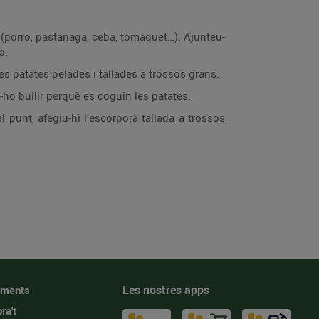
s (porro, pastanaga, ceba, tomàquet…). Ajunteu-
o.
 les patates pelades i tallades a trossos grans.
-ho bullir perquè es coguin les patates.
 punt, afegiu-hi l’escórpora tallada a trossos
Les nostres apps
iments
ra't