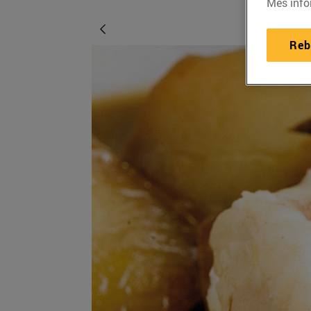
Més info
Reb