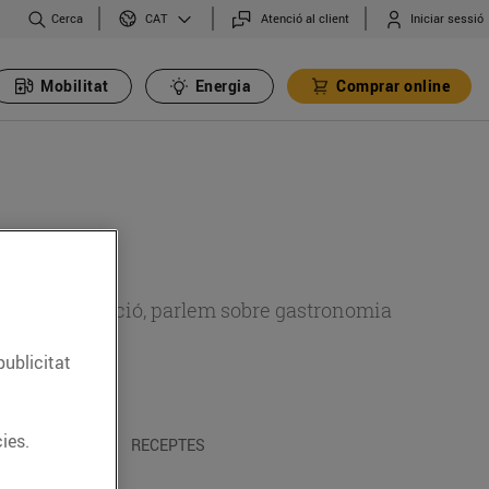
Cerca
Atenció al client
Iniciar sessió
CAT
Mobilitat
Energia
Comprar online
 sobre alimentació, parlem sobre gastronomia
publicitat
ies.
 I TRADICIONS
RECEPTES