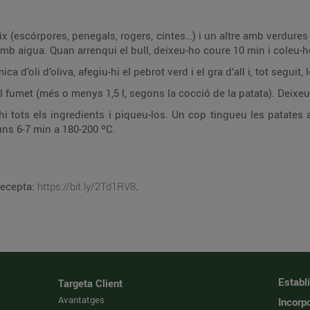
ix (escórpores, penegals, rogers, cintes…) i un altre amb verdure
 amb aigua. Quan arrenqui el bull, deixeu-ho coure 10 min i coleu-h
d’oli d’oliva, afegiu-hi el pebrot verd i el gra d’all i, tot seguit,
el fumet (més o menys 1,5 l, segons la cocció de la patata). Deixeu
 tots els ingredients i piqueu-los. Un cop tingueu les patates al
uns 6-7 min a 180-200 ºC.
recepta:
https://bit.ly/2Td1RV8
.
Establ
Targeta Client
Avantatges
Incorpo