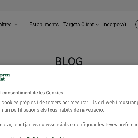
ltres
Establiments
Targeta Client
Incorpora't
BLOG
ceptes, consells nutricionals, informació d’actualitat
l consentiment de les Cookies
del nostre territori i molts altres temes.
 cookies pròpies i de tercers per mesurar l’ús del web i mostrar 
n un perfil segons els teus hàbits de navegació.
ptar, rebutjar les no essencials o configurar les teves preferènc
TAT
CONSELLS I HÀBITS SALUDABLES
ENERGIA
GASTRONOMIA