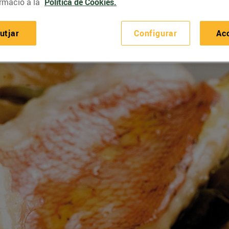
rmació a la
Política de Cookies.
utjar
Configurar
Ac