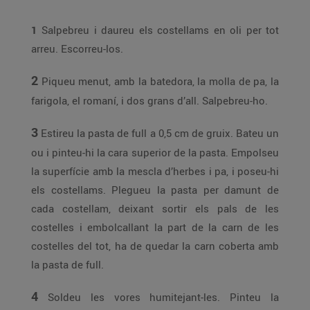
1
Salpebreu i daureu els costellams en oli per tot
arreu. Escorreu-los.
2
Piqueu menut, amb la batedora, la molla de pa, la
farigola, el romaní, i dos grans d’all. Salpebreu-ho.
3
Estireu la pasta de full a 0,5 cm de gruix. Bateu un
ou i pinteu-hi la cara superior de la pasta. Empolseu
la superfície amb la mescla d’herbes i pa, i poseu-hi
els costellams. Plegueu la pasta per damunt de
cada costellam, deixant sortir els pals de les
costelles i embolcallant la part de la carn de les
costelles del tot, ha de quedar la carn coberta amb
la pasta de full.
4
Soldeu les vores humitejant-les. Pinteu la