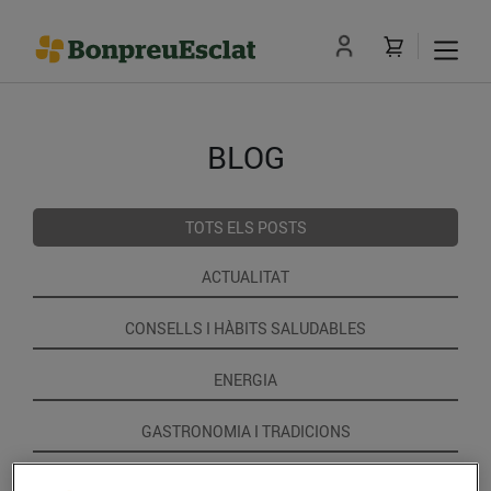
BLOG
TOTS ELS POSTS
ACTUALITAT
CONSELLS I HÀBITS SALUDABLES
ENERGIA
GASTRONOMIA I TRADICIONS
RECEPTES