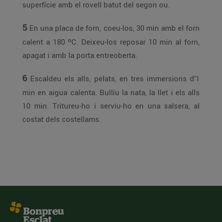
superfície amb el rovell batut del segon ou.
5
En una placa de forn, coeu-los, 30 min amb el forn
calent a 180 ºC. Deixeu-los reposar 10 min al forn,
apagat i amb la porta entreoberta.
6
Escaldeu els alls, pelats, en tres immersions d’1
min en aigua calenta. Bulliu la nata, la llet i els alls
10 min. Tritureu-ho i serviu-ho en una salsera, al
costat dels costellams.