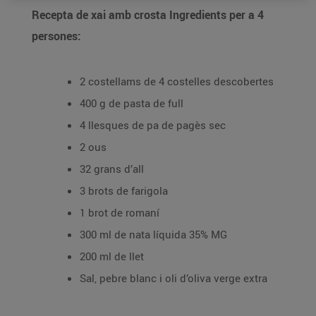
Recepta de xai amb crosta Ingredients per a 4
persones:
2 costellams de 4 costelles descobertes
400 g de pasta de full
4 llesques de pa de pagès sec
2 ous
32 grans d’all
3 brots de farigola
1 brot de romaní
300 ml de nata líquida 35% MG
200 ml de llet
Sal, pebre blanc i oli d’oliva verge extra