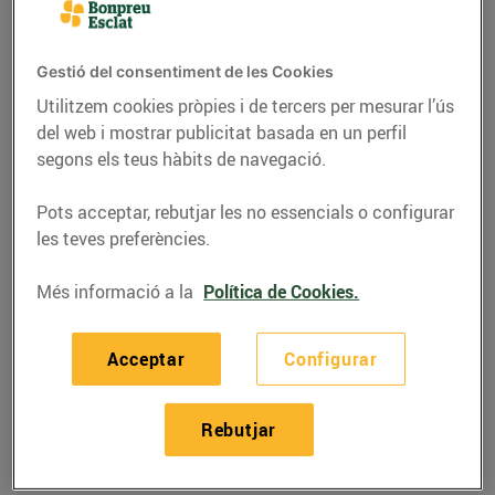
Gestió del consentiment de les Cookies
Utilitzem cookies pròpies i de tercers per mesurar l’ús
del web i mostrar publicitat basada en un perfil
segons els teus hàbits de navegació.
Pots acceptar, rebutjar les no essencials o configurar
les teves preferències.
Més informació a la
Política de Cookies.
RECEPTES
Acceptar
Configurar
Recepta de xai amb
crosta
Rebutjar
26/d’abril/2019