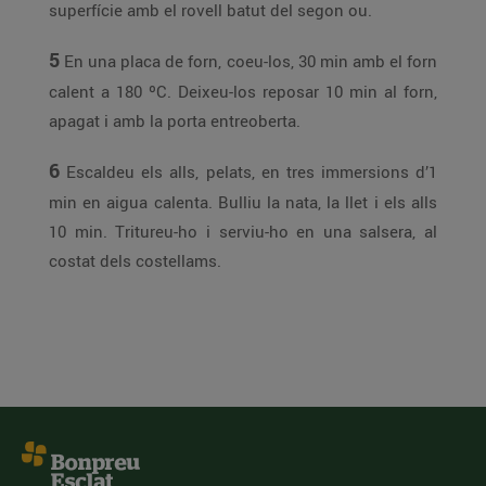
superfície amb el rovell batut del segon ou.
5
En una placa de forn, coeu-los, 30 min amb el forn
calent a 180 ºC. Deixeu-los reposar 10 min al forn,
apagat i amb la porta entreoberta.
6
Escaldeu els alls, pelats, en tres immersions d’1
min en aigua calenta. Bulliu la nata, la llet i els alls
10 min. Tritureu-ho i serviu-ho en una salsera, al
costat dels costellams.