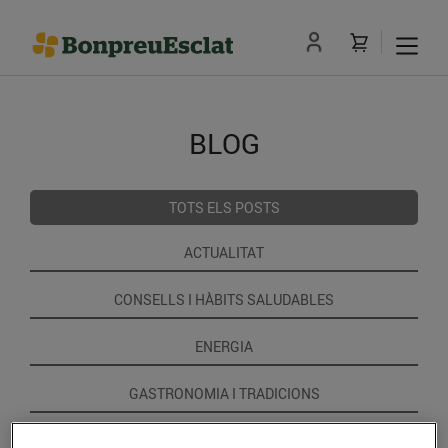
BLOG
TOTS ELS POSTS
ACTUALITAT
CONSELLS I HÀBITS SALUDABLES
ENERGIA
GASTRONOMIA I TRADICIONS
RECEPTES