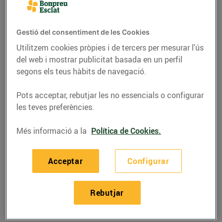
Gestió del consentiment de les Cookies
Utilitzem cookies pròpies i de tercers per mesurar l’ús
del web i mostrar publicitat basada en un perfil
segons els teus hàbits de navegació.
Pots acceptar, rebutjar les no essencials o configurar
les teves preferències.
Més informació a la
Política de Cookies.
RECEPTES
Acceptar
Configurar
Recepta de xai amb
crosta
Rebutjar
26/d’abril/2019