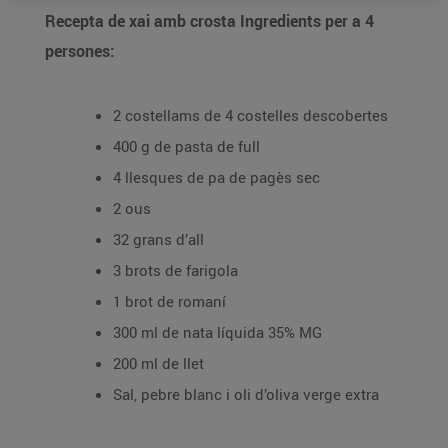
Recepta de xai amb crosta Ingredients per a 4
persones:
2 costellams de 4 costelles descobertes
400 g de pasta de full
4 llesques de pa de pagès sec
2 ous
32 grans d’all
3 brots de farigola
1 brot de romaní
300 ml de nata líquida 35% MG
200 ml de llet
Sal, pebre blanc i oli d’oliva verge extra