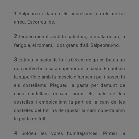
1
Salpebreu i daureu els costellams en oli per tot
arreu. Escorreu-los.
2
Piqueu menut, amb la batedora, la molla de pa, la
farigola, el romaní, i dos grans d’all. Salpebreu-ho.
3
Estireu la pasta de full a 0,5 cm de gruix. Bateu un
ou i pinteu-hi la cara superior de la pasta. Empolseu
la superfície amb la mescla d’herbes i pa, i poseu-hi
els costellams. Plegueu la pasta per damunt de
cada costellam, deixant sortir els pals de les
costelles i embolcallant la part de la carn de les
costelles del tot, ha de quedar la carn coberta amb
la pasta de full.
4
Soldeu les vores humitejant-les. Pinteu la