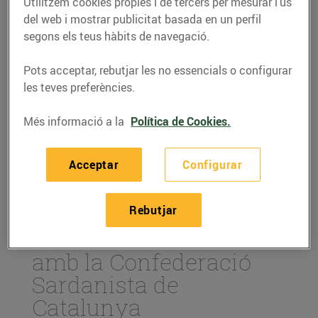
Utilitzem cookies pròpies i de tercers per mesurar l’ús
del web i mostrar publicitat basada en un perfil
segons els teus hàbits de navegació.
Pots acceptar, rebutjar les no essencials o configurar
les teves preferències.
Més informació a la
Política de Cookies.
Acceptar
Configurar
ACTUALITAT
Rebutjar
Renovem el conveni
amb la Confederació
Sardanista de
Catalunya