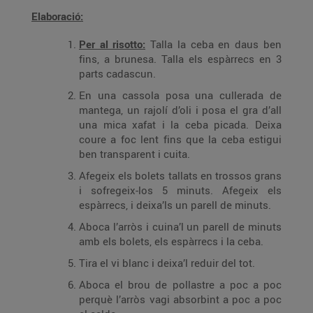
Elaboració:
Per al risotto:
Talla la ceba en daus ben
fins, a brunesa. Talla els espàrrecs en 3
parts cadascun.
En una cassola posa una cullerada de
mantega, un rajolí d’oli i posa el gra d’all
una mica xafat i la ceba picada. Deixa
coure a foc lent fins que la ceba estigui
ben transparent i cuita.
Afegeix els bolets tallats en trossos grans
i sofregeix-los 5 minuts. Afegeix els
espàrrecs, i deixa’ls un parell de minuts.
Aboca l’arròs i cuina’l un parell de minuts
amb els bolets, els espàrrecs i la ceba.
Tira el vi blanc i deixa’l reduir del tot.
Aboca el brou de pollastre a poc a poc
perquè l’arròs vagi absorbint a poc a poc