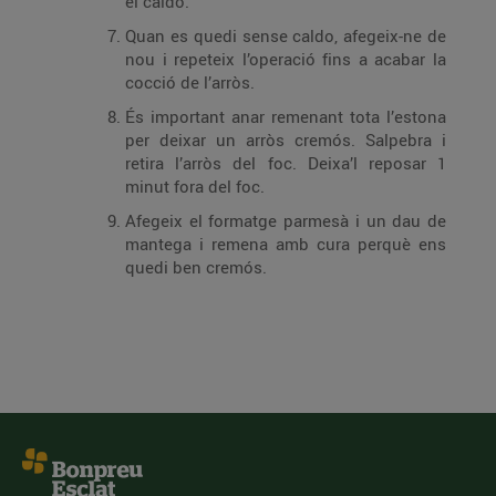
el caldo.
Quan es quedi sense caldo, afegeix-ne de
nou i repeteix l’operació fins a acabar la
cocció de l’arròs.
És important anar remenant tota l’estona
per deixar un arròs cremós. Salpebra i
retira l’arròs del foc. Deixa’l reposar 1
minut fora del foc.
Afegeix el formatge parmesà i un dau de
mantega i remena amb cura perquè ens
quedi ben cremós.