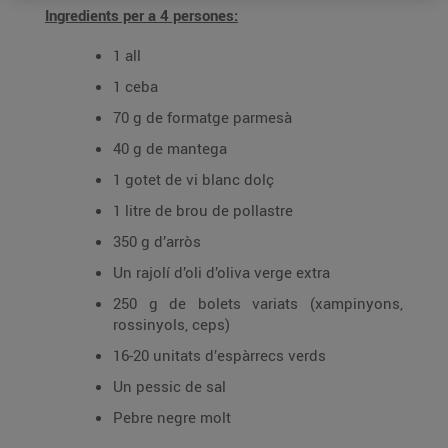
Ingredients per a 4 persones:
1 all
1 ceba
70 g de formatge parmesà
40 g de mantega
1 gotet de vi blanc dolç
1 litre de brou de pollastre
350 g d’arròs
Un rajolí d’oli d’oliva verge extra
250 g de bolets variats (xampinyons,
rossinyols, ceps)
16-20 unitats d’espàrrecs verds
Un pessic de sal
Pebre negre molt