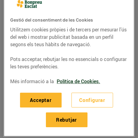
Gestió del consentiment de les Cookies
Utilitzem cookies pròpies i de tercers per mesurar l’ús
del web i mostrar publicitat basada en un perfil
segons els teus hàbits de navegació.
Pots acceptar, rebutjar les no essencials o configurar
les teves preferències.
Més informació a la
Política de Cookies.
RECEPTES
Acceptar
Configurar
Rissoto amb bolets i
espàrrecs
Rebutjar
14/de febrer/2023