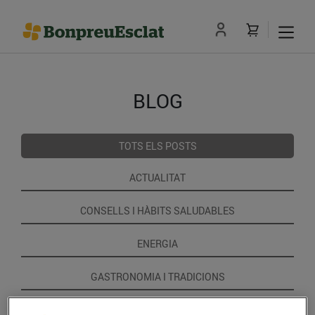
BLOG
TOTS ELS POSTS
ACTUALITAT
CONSELLS I HÀBITS SALUDABLES
ENERGIA
GASTRONOMIA I TRADICIONS
RECEPTES