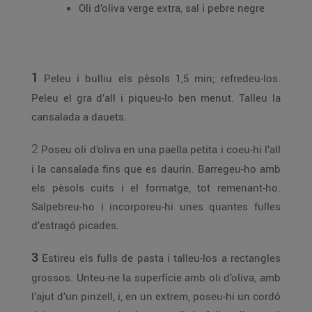
Oli d’oliva verge extra, sal i pebre negre
1
Peleu i bulliu els pèsols 1,5 min; refredeu-los.
Peleu el gra d’all i piqueu-lo ben menut. Talleu la
cansalada a dauets.
2
Poseu oli d’oliva en una paella petita i coeu-hi l’all
i la cansalada fins que es daurin. Barregeu-ho amb
els pèsols cuits i el formatge, tot remenant-ho.
Salpebreu-ho i incorporeu-hi unes quantes fulles
d’estragó picades.
3
Estireu els fulls de pasta i talleu-los a rectangles
grossos. Unteu-ne la superfície amb oli d’oliva, amb
l’ajut d’un pinzell, i, en un extrem, poseu-hi un cordó