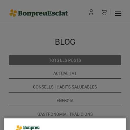
BLOG
TOTS ELS POSTS
ACTUALITAT
CONSELLS I HÀBITS SALUDABLES
ENERGIA
GASTRONOMIA I TRADICIONS
RECEPTES