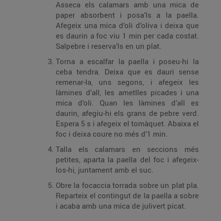
Asseca els calamars amb una mica de
paper absorbent i posa’ls a la paella.
Afegeix una mica d’oli d’oliva i deixa que
es daurin a foc viu 1 min per cada costat.
Salpebre i reserva’ls en un plat.
Torna a escalfar la paella i poseu-hi la
ceba tendra. Deixa que es dauri sense
remenar-la, uns segons, i afegeix les
làmines d’all, les ametlles picades i una
mica d’oli. Quan les làmines d’all es
daurin, afegiu-hi els grans de pebre verd.
Espera 5 s i afegeix el tomàquet. Abaixa el
foc i deixa coure no més d’1 min.
Talla els calamars en seccions més
petites, aparta la paella del foc i afegeix-
los-hi, juntament amb el suc.
Obre la focaccia torrada sobre un plat pla.
Reparteix el contingut de la paella a sobre
i acaba amb una mica de julivert picat.