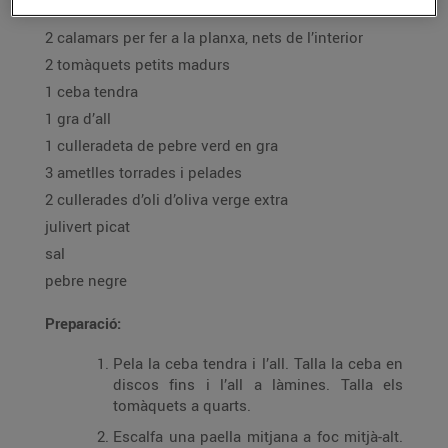
1 focaccia mediterrània
2 calamars per fer a la planxa, nets de l’interior
2 tomàquets petits madurs
1 ceba tendra
1 gra d’all
1 culleradeta de pebre verd en gra
3 ametlles torrades i pelades
2 cullerades d’oli d’oliva verge extra
julivert picat
sal
pebre negre
Preparació:
Pela la ceba tendra i l’all. Talla la ceba en
discos fins i l’all a làmines. Talla els
tomàquets a quarts.
Escalfa una paella mitjana a foc mitjà-alt.