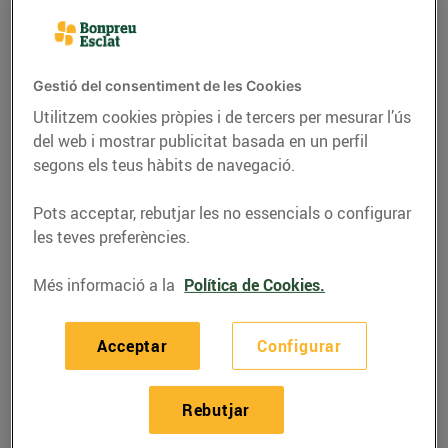
Gestió del consentiment de les Cookies
Utilitzem cookies pròpies i de tercers per mesurar l’ús
del web i mostrar publicitat basada en un perfil
segons els teus hàbits de navegació.
Pots acceptar, rebutjar les no essencials o configurar
les teves preferències.
Més informació a la
Política de Cookies.
RECEPTES
Sandvitx de calamars
Acceptar
Configurar
23/d’agost/2021
Rebutjar
Ingredients per a 4 persones: