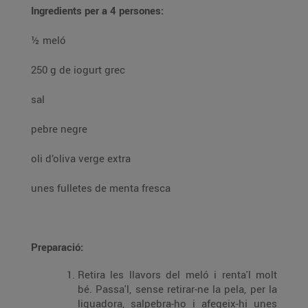
Ingredients per a 4 persones:
½ meló
250 g de iogurt grec
sal
pebre negre
oli d’oliva verge extra
unes fulletes de menta fresca
Preparació:
Retira les llavors del meló i renta'l molt
bé. Passa'l, sense retirar-ne la pela, per la
liquadora, salpebra-ho i afegeix-hi unes