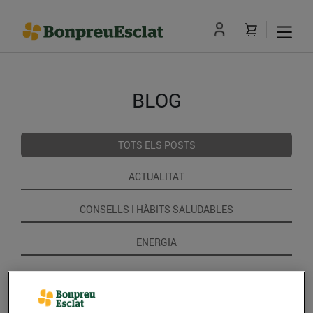
BLOG
TOTS ELS POSTS
ACTUALITAT
CONSELLS I HÀBITS SALUDABLES
ENERGIA
GASTRONOMIA I TRADICIONS
RECEPTES