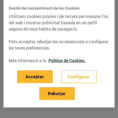
Gestió del consentiment de les Cookies
Utilitzem cookies pròpies i de tercers per mesurar l’ús
del web i mostrar publicitat basada en un perfil
segons els teus hàbits de navegació.
Pots acceptar, rebutjar les no essencials o configurar
les teves preferències.
Més informació a la
Política de Cookies.
RECEPTES
Acceptar
Configurar
Sopa freda de meló
Rebutjar
amb iogurt grec
19/d’agost/2020