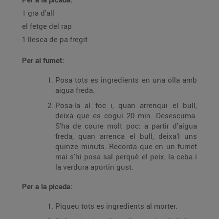
1 gra d'all
el fetge del rap
1 llesca de pa fregit
Per al fumet:
Posa tots es ingredients en una olla amb
aigua freda.
Posa-la al foc i, quan arrenqui el bull,
deixa que es cogui 20 min. Desescuma.
S'ha de coure molt poc: a partir d'aigua
freda, quan arrenca el bull, deixa’l uns
quinze minuts. Recorda que en un fumet
mai s'hi posa sal perquè el peix, la ceba i
la verdura aportin gust.
Per a la picada:
Piqueu tots es ingredients al morter.