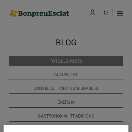
BLOG
TOTS ELS POSTS
ACTUALITAT
CONSELLS I HÀBITS SALUDABLES
ENERGIA
GASTRONOMIA I TRADICIONS
RECEPTES