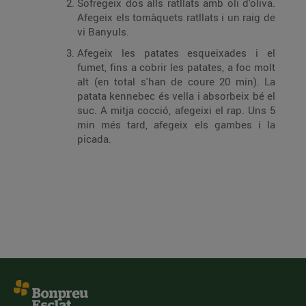
Sofregeix dos alls ratllats amb oli d'oliva.
Afegeix els tomàquets ratllats i un raig de
vi Banyuls.
Afegeix les patates esqueixades i el
fumet, fins a cobrir les patates, a foc molt
alt (en total s'han de coure 20 min). La
patata kennebec és vella i absorbeix bé el
suc. A mitja cocció, afegeixi el rap. Uns 5
min més tard, afegeix els gambes i la
picada.