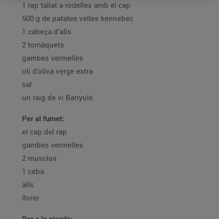
1 rap tallat a rodelles amb el cap
500 g de patates velles kennebec
1 cabeça d'alls
2 tomàquets
gambes vermelles
oli d'oliva verge extra
sal
un raig de vi Banyuls
Per al fumet:
el cap del rap
gambes vermelles
2 musclos
1 ceba
alls
llorer
Per a la picada: