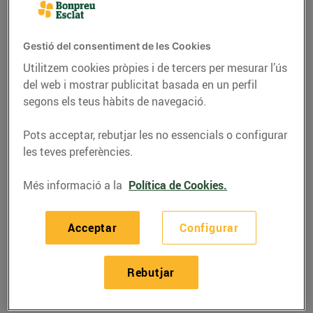
Gestió del consentiment de les Cookies
Utilitzem cookies pròpies i de tercers per mesurar l’ús
del web i mostrar publicitat basada en un perfil
segons els teus hàbits de navegació.
Pots acceptar, rebutjar les no essencials o configurar
les teves preferències.
Més informació a la
Política de Cookies.
RECEPTES
Acceptar
Configurar
Suquet de rap i gambes
08/de novembre/2021
Rebutjar
Ingredients