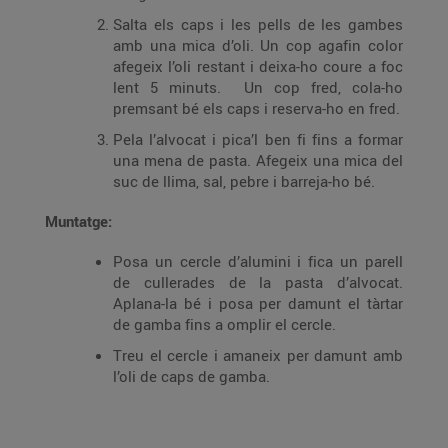
Salta els caps i les pells de les gambes
amb una mica d’oli. Un cop agafin color
afegeix l’oli restant i deixa-ho coure a foc
lent 5 minuts. Un cop fred, cola-ho
premsant bé els caps i reserva-ho en fred.
Pela l’alvocat i pica’l ben fi fins a formar
una mena de pasta. Afegeix una mica del
suc de llima, sal, pebre i barreja-ho bé.
Muntatge:
Posa un cercle d’alumini i fica un parell
de cullerades de la pasta d’alvocat.
Aplana-la bé i posa per damunt el tàrtar
de gamba fins a omplir el cercle.
Treu el cercle i amaneix per damunt amb
l’oli de caps de gamba.