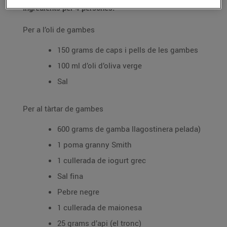
Ingredients per 4 persones:
Per a l’oli de gambes
150 grams de caps i pells de les gambes
100 ml d’oli d’oliva verge
Sal
Per al tàrtar de gambes
600 grams de gamba llagostinera pelada)
1 poma granny Smith
1 cullerada de iogurt grec
Sal fina
Pebre negre
1 cullerada de maionesa
25 grams d’api (el tronc)