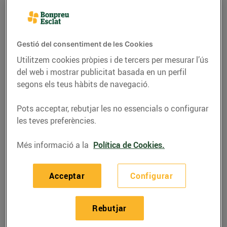
Gestió del consentiment de les Cookies
Utilitzem cookies pròpies i de tercers per mesurar l’ús
del web i mostrar publicitat basada en un perfil
segons els teus hàbits de navegació.
Pots acceptar, rebutjar les no essencials o configurar
les teves preferències.
Més informació a la
Política de Cookies.
RECEPTES
Tàrtar de gambes amb
Acceptar
Configurar
alvocat, poma i iogurt
24/de novembre/2022
Rebutjar