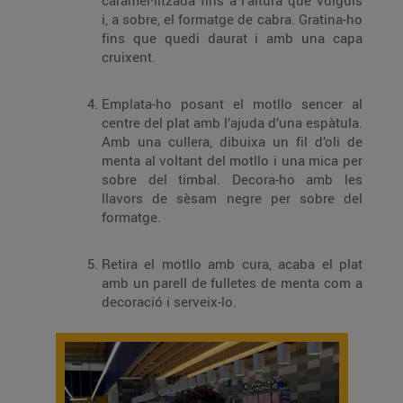
caramel·litzada fins a l’altura que vulguis
i, a sobre, el formatge de cabra. Gratina-ho
fins que quedi daurat i amb una capa
cruixent.
Emplata-ho posant el motllo sencer al
centre del plat amb l’ajuda d’una espàtula.
Amb una cullera, dibuixa un fil d’oli de
menta al voltant del motllo i una mica per
sobre del timbal. Decora-ho amb les
llavors de sèsam negre per sobre del
formatge.
Retira el motllo amb cura, acaba el plat
amb un parell de fulletes de menta com a
decoració i serveix-lo.