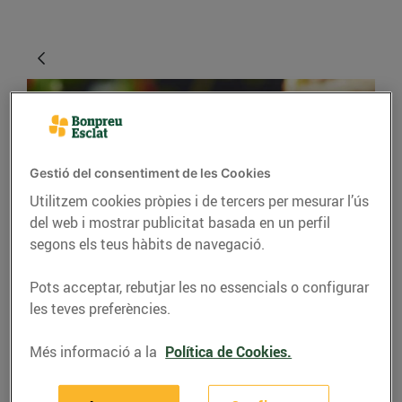
Gestió del consentiment de les Cookies
Utilitzem cookies pròpies i de tercers per mesurar l’ús
del web i mostrar publicitat basada en un perfil
segons els teus hàbits de navegació.
RECEPTES
Pots acceptar, rebutjar les no essencials o configurar
Timbal de poma
les teves preferències.
caramel·litzada amb
formatge de cabra i
Més informació a la
Política de Cookies.
menta