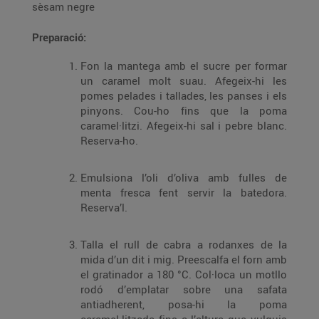
sèsam negre
Preparació:
Fon la mantega amb el sucre per formar
un caramel molt suau. Afegeix-hi les
pomes pelades i tallades, les panses i els
pinyons. Cou-ho fins que la poma
caramel·litzi. Afegeix-hi sal i pebre blanc.
Reserva-ho.
Emulsiona l’oli d’oliva amb fulles de
menta fresca fent servir la batedora.
Reserva’l.
Talla el rull de cabra a rodanxes de la
mida d’un dit i mig. Preescalfa el forn amb
el gratinador a 180 °C. Col·loca un motllo
rodó d’emplatar sobre una safata
antiadherent, posa-hi la poma