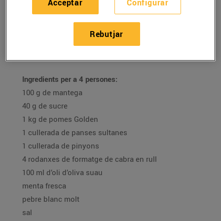
Acceptar
Configurar
16/de desembre/2020
Rebutjar
Recepta de timbal de poma carame·litzada amb
formatge de cabra i menta de la Mar Atencia
Ingredients per a 4 persones:
100 g de mantega
40 g de sucre
1 kg de pomes Golden
1 cullerada de panses sultanes
1 cullerada de pinyons
4 rodanxes de formatge de cabra en rull
100 ml d’oli d’oliva suau
menta fresca
pebre blanc molt
sal