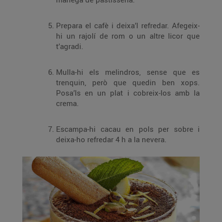
Prepara el cafè i deixa’l refredar. Afegeix-
hi un rajolí de rom o un altre licor que
t’agradi.
Mulla-hi els melindros, sense que es
trenquin, però que quedin ben xops.
Posa’ls en un plat i cobreix-los amb la
crema.
Escampa-hi cacau en pols per sobre i
deixa-ho refredar 4 h a la nevera.