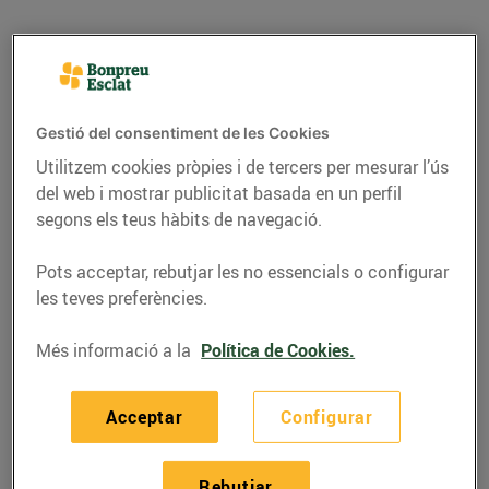
Gestió del consentiment de les Cookies
Utilitzem cookies pròpies i de tercers per mesurar l’ús
del web i mostrar publicitat basada en un perfil
segons els teus hàbits de navegació.
Pots acceptar, rebutjar les no essencials o configurar
les teves preferències.
RECEPTES
Més informació a la
Política de Cookies.
Tiramisú de festucs i
llimona
Acceptar
Configurar
09/d’abril/2021
Rebutjar