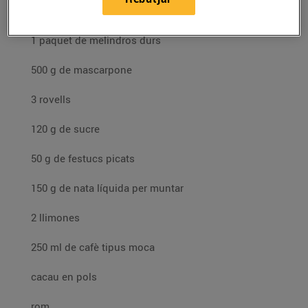
Ingredients per a 4 persones:
1 paquet de melindros durs
500 g de mascarpone
3 rovells
120 g de sucre
50 g de festucs picats
150 g de nata líquida per muntar
2 llimones
250 ml de cafè tipus moca
cacau en pols
rom