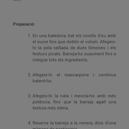
Preparació:
En una batedora, bat els rovells d'ou amb
el sucre fins que doblin el volum. Afegeix-
hi la pela ratllada de dues llimones i els
festucs picats. Barreja-ho suaument fins a
integrar tots els ingredients.
Afegeix-hi el mascarpone i continua
batent-ho.
Afegeix-hi la nata i mescla-ho amb més
potència, fins que la barreja agafi una
textura més etèria.
Reserva la barreja a la nevera, dins d'una
mànega de pastisseria.