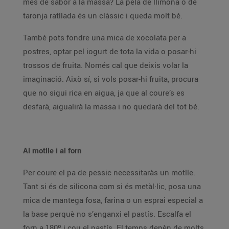
més de sabor a la massa? La pela de llimona o de
taronja ratllada és un clàssic i queda molt bé.
També pots fondre una mica de xocolata per a
postres, optar pel iogurt de tota la vida o posar-hi
trossos de fruita. Només cal que deixis volar la
imaginació. Això sí, si vols posar-hi fruita, procura
que no sigui rica en aigua, ja que al coure’s es
desfarà, aigualirà la massa i no quedarà del tot bé.
Al motlle i al forn
Per coure el pa de pessic necessitaràs un motlle.
Tant si és de silicona com si és metàl·lic, posa una
mica de mantega fosa, farina o un esprai especial a
la base perquè no s’enganxi el pastís. Escalfa el
forn a 180º i cou el pastís. El temps depèn de molts