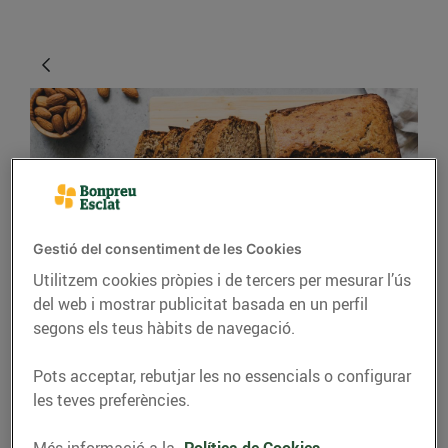
Gestió del consentiment de les Cookies
Utilitzem cookies pròpies i de tercers per mesurar l’ús
CONSELLS I HÀBITS SALUDABLES
del web i mostrar publicitat basada en un perfil
Trucs i consells per fer
segons els teus hàbits de navegació.
un bon pastís
Pots acceptar, rebutjar les no essencials o configurar
les teves preferències.
24/d’abril/2020
Més informació a la
Política de Cookies.