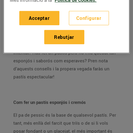
Aquestes setmanes de confinament, els pastissos
s’han convertit en un dels passatemps més
Acceptar
Configurar
practicats per tots nosaltres.
La demanda de farina,
llevat i ous ha crescut molt i això demostra que no
poques persones s’han aventurat a explorar la seva
Rebutjar
vena pastissera. És el teu cas? Encara no ho has
intentat? Has fet un pastís però no t’ha quedat tan
esponjós i saborós com esperaves? Pren nota
d’aquests consells i la propera vegada faràs un
pastís espectacular!
Com fer un pastís esponjós i cremós
El pa de pessic és la base de qualsevol pastís. Per
tant, més enllà del farcit que triïs o de si li vols
posar fondant o un glacejat, el més important és