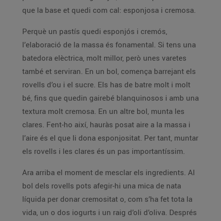
que la base et quedi com cal: esponjosa i cremosa.
Perquè un pastís quedi esponjós i cremós,
l’elaboració de la massa és fonamental. Si tens una
batedora elèctrica, molt millor, però unes varetes
també et serviran. En un bol, comença barrejant els
rovells d’ou i el sucre. Els has de batre molt i molt
bé, fins que quedin gairebé blanquinosos i amb una
textura molt cremosa. En un altre bol, munta les
clares. Fent-ho així, hauràs posat aire a la massa i
l’aire és el que li dona esponjositat. Per tant, muntar
els rovells i les clares és un pas importantíssim.
Ara arriba el moment de mesclar els ingredients. Al
bol dels rovells pots afegir-hi una mica de nata
líquida per donar cremositat o, com s’ha fet tota la
vida, un o dos iogurts i un raig d’oli d’oliva. Després