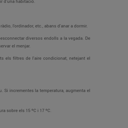
a llum natural, mantingues els llums apagats el màxim possible i recorda apagar-los en sortir d'una habitació.
os pot encarir la factura entre un 5% i un 16%. Estalvia apagant la televisió, la ràdio, l'ordinador, etc., abans d'anar a dormir.
s'ha de mantenir encesa per conservar el menjar.
ar el termòstat fins a 15 ºC, ja que als dormitoris s'aconsella una temperatura sobre els 15 ºC i 17 ºC.