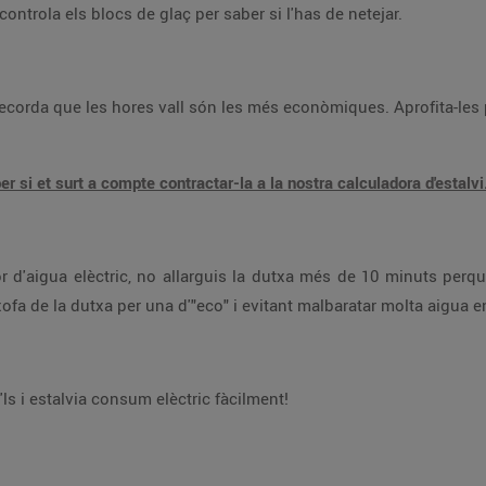
 congelador sigui més eficient: controla els blocs de glaç per saber si l'has de netejar.
Pots calcular el teu estalvi per saber si et surt a compte contractar-la a la nostra calculadora d'estalvi
banyera. També pots estalviar canviant la carxofa de la dutxa per una d'"eco" i evitant m
lls, però molt útils. Aplica'ls i estalvia consum elèctric fàcilment!