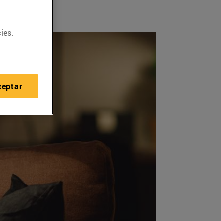
ies.
ceptar