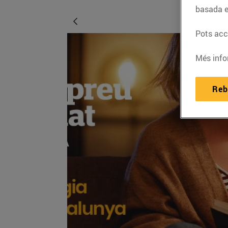
basada e
Pots acce
Més info
Reb