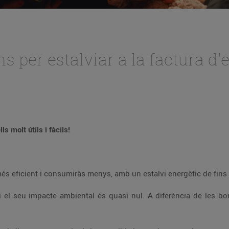
per estalviar a la factura d'el
s molt útils i fàcils!