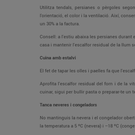
Utilitza tendals, persianes o pèrgoles segons les necessitats de l'habitatge, tenint en compte punts clau per a la seva efectivitat, com la disposició,
l'orientació, el color i la ventilació. Així, conservaràs millor la temperatura interior, reduiràs la despesa en aire condicionat o calefacció i podràs estalviar fins a
un 30% a la factura.
Consell: a l'estiu abaixa les persianes durant el dia per mantenir la casa fresca (i així reduiràs l'aire condicionat) i a l'hivern abaixa-les durant la nit per aïllar la
casa i mantenir l'escalfor residual de la llum 
Cuina amb estalvi
El fet de tapar l
Aprofita l'escalfor residual del forn i de la vitroceràmica apagant-los poc abans per acabar de cuinar. A més, et recomanem fer servir el mínim d'aigua per
cuinar, sigui per bullir pasta o preparar-te un 
Tanca neveres i congeladors
No mantinguis la nevera i el congelador oberts gaire estona per no perdre el fred generat. A més, col·loca'ls en espais ventilats sense llum solar directa i fixa