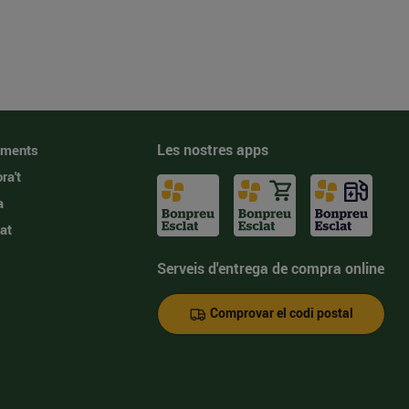
Les nostres apps
iments
ra't
a
at
Serveis d'entrega de compra online
Comprovar el codi postal