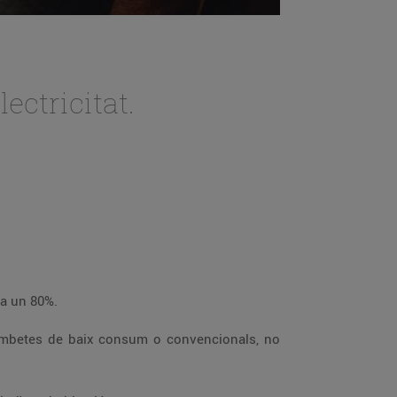
ectricitat.
Substitueix les bombetes per uns leds. Serà més eficient i consumiràs menys, amb un estalvi energètic de fins a un 80%.