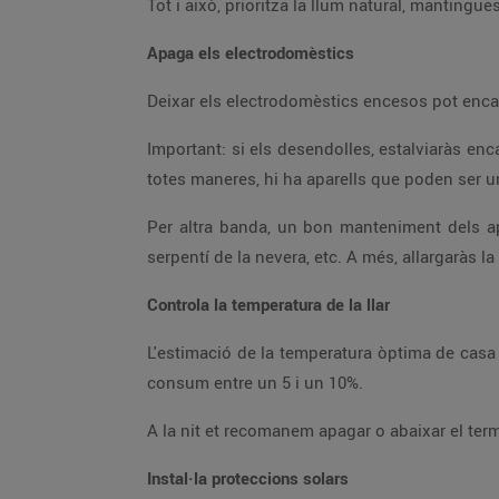
Apaga els electrodomèstics
Important: si els desendolles, estalviaràs encara més. Per això et recomanem fer servir lladres que permeten desconnectar diversos endolls a la vegada. De
Per altra banda, un bon manteniment dels aparells també ajuda a estalviar més. Per exemple, mantenint nets els filtres de l'aire condicionat, netejant el
serpentí de la nevera, etc. A més, al
Controla la temperatura de la llar
L'estimació de la temperatura òptima de casa oscil·la entre 19 ºC i 21 ºC a l'hivern i entre 24 ºC i 26 ºC a l'estiu. Si incrementes la temperatura, augmenta el
consum entre un 5 i un 10%.
Instal·la proteccions solars