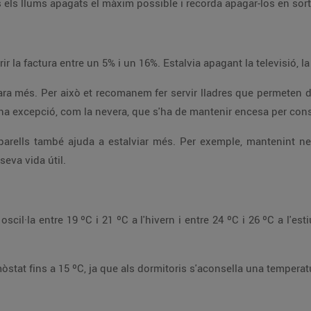
Tot i això, prioritza l
Deixar els electrodomèstics ences
totes maneres, hi ha aparells que poden ser una excepció, com la nevera, que 
largaràs la seva vida útil.
A la nit et recomanem apagar o abaix