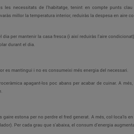
solar durant el dia.
es olles i paelles fa que l'escalfor es mantingui i no es consumeixi més energia del necessari.
te.
la temperatura a 5 ºC (nevera) i –18 ºC (congelador). Per cada grau que s'abaixa, el consum 