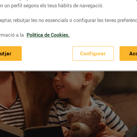
n un perfil segons els teus hàbits de navegació.
ptar, rebutjar les no essencials o configurar les teves preferènc
rmació a la
Política de Cookies.
utjar
Configurar
Ac