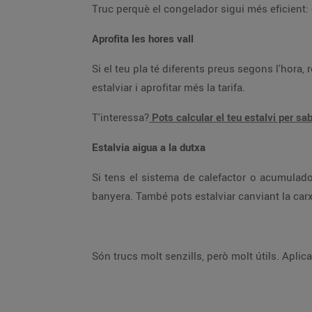
Truc perquè el
Aprofita les hores vall
Si el teu pla té diferents preus segons l'hora, recorda que les hores vall són les més econòmiques. Aprofita-les per utilitzar els aparells de màxim consum per
estalviar i aprofitar més la tarifa.
T'interessa?
Estalvia aigua a la dutxa
Si tens el sistema de calefactor o acumulador d'aigua elèctric, no allarguis la dutxa més de 10 minuts perquè gastaries igual o més aigua que omplint la
Són trucs molt senzi