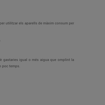
.
albaratar molta aigua en poc temps.