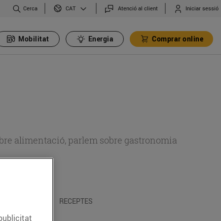
Cerca
Atenció al client
Iniciar sessió
CAT
Mobilitat
Energia
Comprar online
 sobre alimentació, parlem sobre gastronomia
 I TRADICIONS
RECEPTES
publicitat