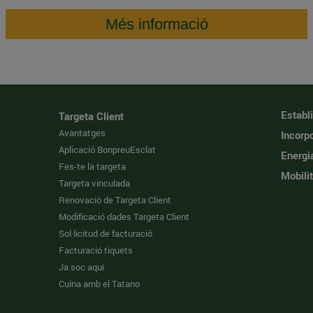
Més informació
Establ
Targeta Client
Avantatges
Incorpo
Aplicació BonpreuEsclat
Energi
Fes-te la targeta
Mobilit
Targeta vinculada
Renovació de Targeta Client
Modificació dades Targeta Client
Sol·licitud de facturació
Facturació tiquets
Ja soc aquí
Cuina amb el Tatano