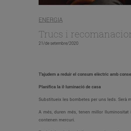
ENERGIA
Trucs i recomanacions 
21/de setembre/2020
T'ajudem a reduir el consum elèctric amb consell
Planifica la il·luminació de casa
A més, duren més, tenen millor lluminositat i el seu impacte ambiental és quasi nul. A diferència de les bombetes de baix consum o convencionals, no
contenen mercuri.