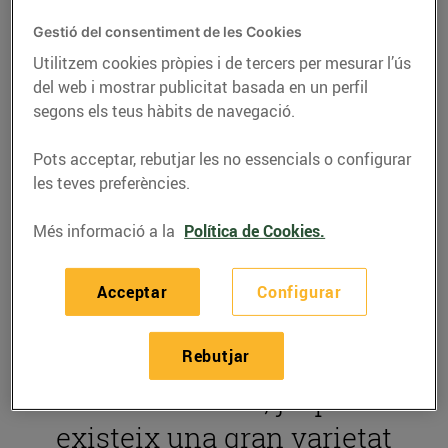
Cada vegada es
Gestió del consentiment de les Cookies
diagnostiquen més
Utilitzem cookies pròpies i de tercers per mesurar l’ús
del web i mostrar publicitat basada en un perfil
persones amb celiaquia a
segons els teus hàbits de navegació.
Catalunya, un trastorn
Pots acceptar, rebutjar les no essencials o configurar
alimentari que sobretot
les teves preferències.
afecta l'hora de triar
Més informació a la
Política de Cookies.
productes com el pa, la
pasta o els dolços. Tot i
Acceptar
Configurar
això,
mantenir una dieta
lliure de gluten
és més
Rebutjar
fàcil avui dia, ja que
existeix una gran varietat