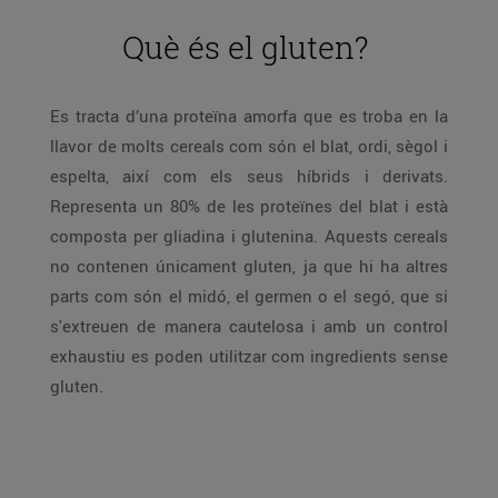
Què és el gluten?
Es tracta d’una proteïna amorfa que es troba en la
llavor de molts cereals com són el blat, ordi, sègol i
espelta, així com els seus híbrids i derivats.
Representa un 80% de les proteïnes del blat i està
composta per gliadina i glutenina. Aquests cereals
no contenen únicament gluten, ja que hi ha altres
parts com són el midó, el germen o el segó, que si
s'extreuen de manera cautelosa i amb un control
exhaustiu es poden utilitzar com ingredients sense
gluten.