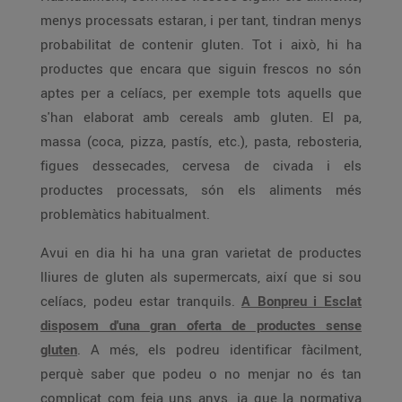
menys processats estaran, i per tant, tindran menys
probabilitat de contenir gluten. Tot i això, hi ha
productes que encara que siguin frescos no són
aptes per a celíacs, per exemple tots aquells que
s'han elaborat amb cereals amb gluten. El pa,
massa (coca, pizza, pastís, etc.), pasta, rebosteria,
figues dessecades, cervesa de civada i els
productes processats, són els aliments més
problemàtics habitualment.
Avui en dia hi ha una gran varietat de productes
lliures de gluten als supermercats, així que si sou
celíacs, podeu estar tranquils.
A Bonpreu i Esclat
disposem d'una gran oferta de productes sense
gluten
. A més, els podreu identificar fàcilment,
perquè saber que podeu o no menjar no és tan
complicat com feia uns anys, ja que la normativa