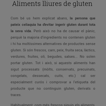
Aliments lliures de gluten
Com bé us hem explicat abans,
la persona que
pateix celiaquia ha d'evitar ingerir gluten durant tota
la seva vida
. Però això no ha de causar el pànic,
perquè la majoria d'ingredients no contenen gluten
i hi ha moltíssimes alternatives de productes sense
gluten. Si són frescos, carn, peix, fruita seca, làctics,
verdures, fruites, oli, begudes, salses... No solen
portar gluten. Tot i això, si aquests aliments han
sigut processats (mòlts, conservats, precuinats,
congelats, dessecats, cuits, etc.) cal ser
especialment curós i comprovar a l'etiqueta del
producte que no continguin gluten, derivats o
traces.
Habitualment, com més frescos siguin els aliments,