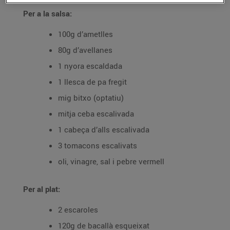
Per a la salsa:
100g d’ametlles
80g d’avellanes
1 nyora escaldada
1 llesca de pa fregit
mig bitxo (optatiu)
mitja ceba escalivada
1 cabeça d’alls escalivada
3 tomacons escalivats
oli, vinagre, sal i pebre vermell
Per al plat:
2 escaroles
120g de bacallà esqueixat