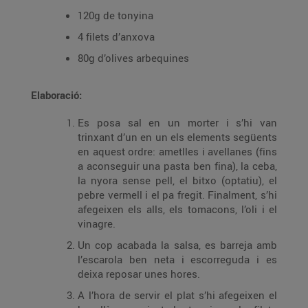
120g de tonyina
4 filets d’anxova
80g d’olives arbequines
Elaboració:
Es posa sal en un morter i s’hi van
trinxant d’un en un els elements següents
en aquest ordre: ametlles i avellanes (fins
a aconseguir una pasta ben fina), la ceba,
la nyora sense pell, el bitxo (optatiu), el
pebre vermell i el pa fregit. Finalment, s’hi
afegeixen els alls, els tomacons, l’oli i el
vinagre.
Un cop acabada la salsa, es barreja amb
l’escarola ben neta i escorreguda i es
deixa reposar unes hores.
A l’hora de servir el plat s’hi afegeixen el