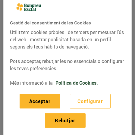
Gestió del consentiment de les Cookies
Utilitzem cookies pròpies i de tercers per mesurar l’ús
del web i mostrar publicitat basada en un perfil
segons els teus hàbits de navegació.
Pots acceptar, rebutjar les no essencials o configurar
les teves preferències.
Més informació a la
Política de Cookies.
RECEPTES
Xató del Vendrell
Acceptar
Configurar
03/de març/2023
Rebutjar
Ingredients per a 4 persones: