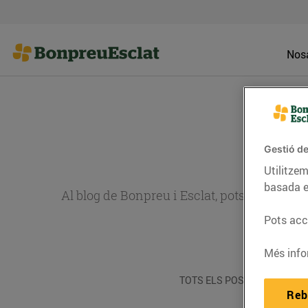
Nosa
Gestió de
Utilitzem
basada e
Al blog de Bonpreu i Esclat, pots trobar re
Pots acce
Més info
TOTS ELS POSTS
ACTUALI
Reb