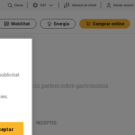
Cerca
Atenció al client
Iniciar sessió
CAT
Mobilitat
Energia
Comprar online
publicitat
 sobre alimentació, parlem sobre gastronomia
ies.
 I TRADICIONS
RECEPTES
ceptar