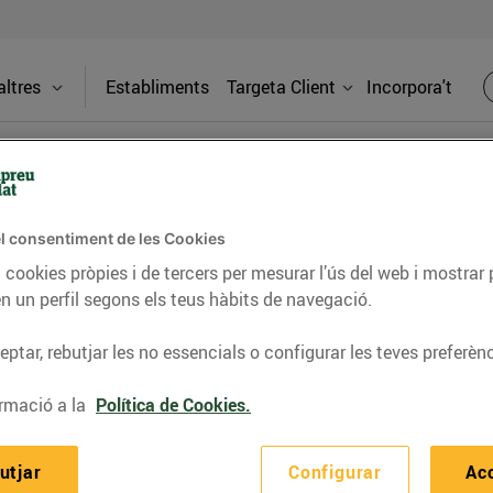
ltres
Establiments
Targeta Client
Incorpora't
BLOG
l consentiment de les Cookies
 cookies pròpies i de tercers per mesurar l’ús del web i mostrar 
n un perfil segons els teus hàbits de navegació.
ceptes, consells nutricionals, informació d’actualitat
ptar, rebutjar les no essencials o configurar les teves preferènc
del nostre territori i molts altres temes.
rmació a la
Política de Cookies.
TAT
CONSELLS I HÀBITS SALUDABLES
ENERGIA
GASTRONOMIA
utjar
Configurar
Ac