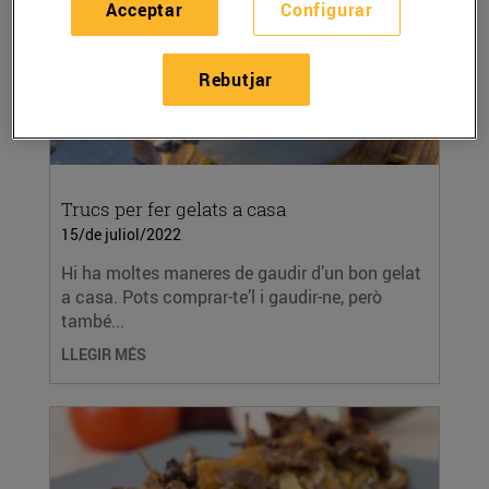
Acceptar
Configurar
Rebutjar
Trucs per fer gelats a casa
15/de juliol/2022
Hi ha moltes maneres de gaudir d’un bon gelat
a casa. Pots comprar-te’l i gaudir-ne, però
també...
LLEGIR MÉS