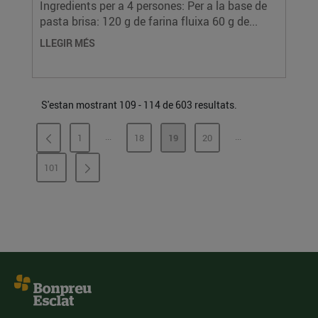
Ingredients per a 4 persones: Per a la base de
pasta brisa: 120 g de farina fluixa 60 g de...
LLEGIR MÉS
S'estan mostrant 109 - 114 de 603 resultats.
...
...
1
18
19
20
PÀGINES INTERMÈDIES
PÀGINES INTERMÈ
PÀGINA
PÀGINA
PÀGINA
PÀGINA
101
PÀGINA