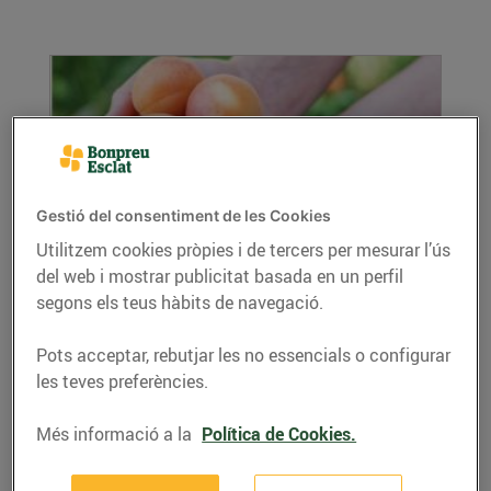
Gestió del consentiment de les Cookies
Utilitzem cookies pròpies i de tercers per mesurar l’ús
del web i mostrar publicitat basada en un perfil
Fruita de pinyol: hidratant i plena de sabor
segons els teus hàbits de navegació.
19/de juliol/2022
Préssecs, paraguaians, nectarines, platerines…
Pots acceptar, rebutjar les no essencials o configurar
Les fruites de pinyol són delicioses i ens
les teves preferències.
aporten...
LLEGIR MÉS
Més informació a la
Política de Cookies.