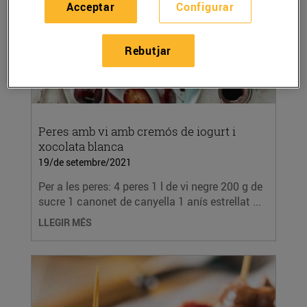
Acceptar
Configurar
Rebutjar
Peres amb vi amb cremós de iogurt i
xocolata blanca
19/de setembre/2021
Per a les peres: 4 peres 1 l de vi negre 200 g de
sucre 1 canonet de canyella 1 anís estrellat ...
LLEGIR MÉS