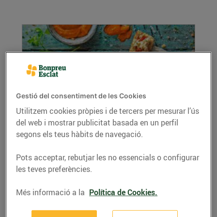
Gestió del consentiment de les Cookies
Utilitzem cookies pròpies i de tercers per mesurar l’ús
del web i mostrar publicitat basada en un perfil
Croquetes d'escalivada
segons els teus hàbits de navegació.
22/de setembre/2021
Ingredients per a 4 persones: 400 g
Pots acceptar, rebutjar les no essencials o configurar
d'escalivada (1 ceba, 1 pebrot vermell, 1
les teves preferències.
albergínia) 80 g de...
LLEGIR MÉS
Més informació a la
Política de Cookies.