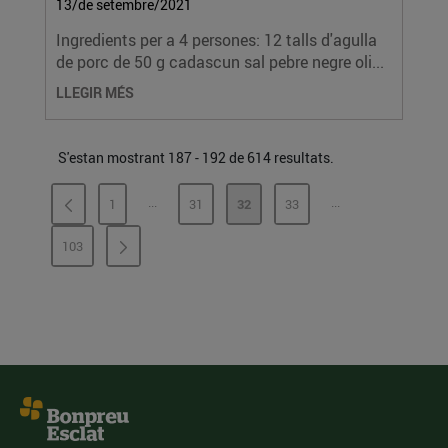
13/de setembre/2021
Ingredients per a 4 persones: 12 talls d'agulla
de porc de 50 g cadascun sal pebre negre oli...
LLEGIR MÉS
S'estan mostrant 187 - 192 de 614 resultats.
...
...
1
31
32
33
PÀGINES INTERMÈDIES
PÀGINES INTERMÈ
PÀGINA
PÀGINA
PÀGINA
PÀGINA
103
PÀGINA