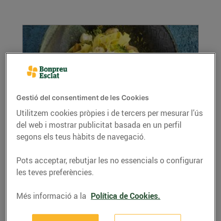
Gestió del consentiment de les Cookies
Utilitzem cookies pròpies i de tercers per mesurar l’ús
del web i mostrar publicitat basada en un perfil
Tallarines a la llimona amb verdures
d'hivern i ricotta
segons els teus hàbits de navegació.
18/de novembre/2020
Pots acceptar, rebutjar les no essencials o configurar
Ingredients per a 4 persones: 400 g de
les teves preferències.
tallarines fresques la pela d’1 llimona ratllada
200 g de...
Més informació a la
Política de Cookies.
LLEGIR MÉS