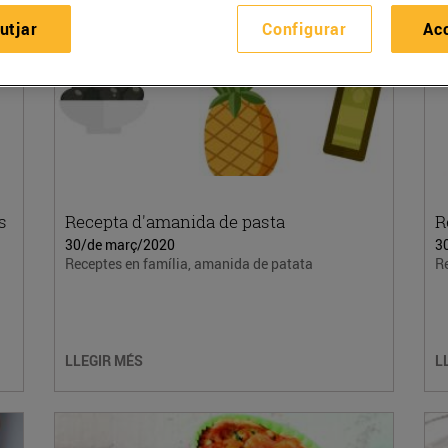
utjar
Configurar
Ac
s
Recepta d'amanida de pasta
R
30/de març/2020
3
Receptes en família, amanida de patata
Re
LLEGIR MÉS
L