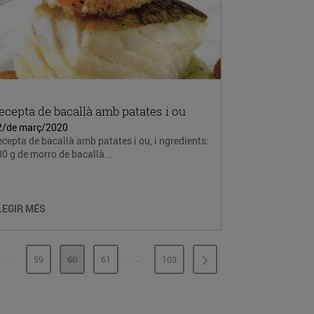
ecepta de bacallà amb patates i ou
2/de març/2020
cepta de bacallà amb patates i ou, i ngredients:
0 g de morro de bacallà...
LEGIR MÉS
...
...
59
60
61
103
PÀGINES INTERMÈDIES
PÀGINES INTERMÈDIES
INA
PÀGINA
PÀGINA
PÀGINA
PÀGINA