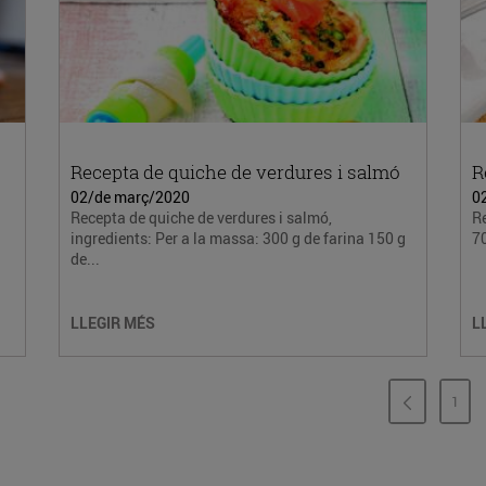
Recepta de quiche de verdures i salmó
R
02/de març/2020
0
Recepta de quiche de verdures i salmó,
Re
ingredients: Per a la massa: 300 g de farina 150 g
70
de...
LLEGIR MÉS
L
1
PÀG