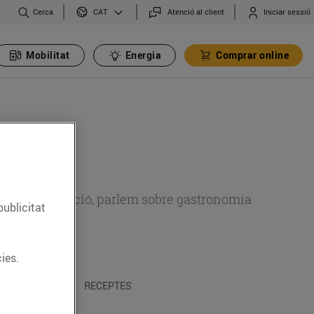
Cerca
Atenció al client
Iniciar sessió
CAT
Mobilitat
Energia
Comprar online
 sobre alimentació, parlem sobre gastronomia
publicitat
ies.
 I TRADICIONS
RECEPTES