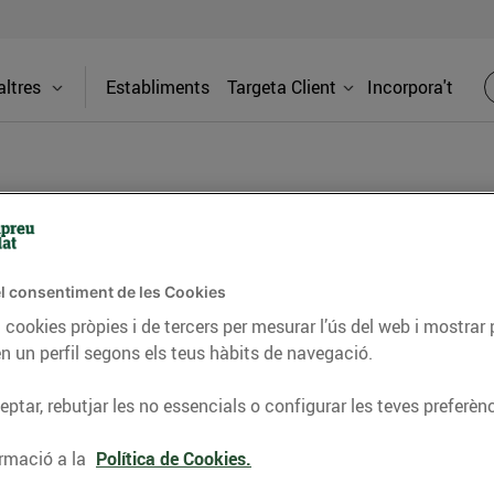
ltres
Establiments
Targeta Client
Incorpora't
BLOG
l consentiment de les Cookies
ceptes, consells nutricionals, informació d’actualitat
 cookies pròpies i de tercers per mesurar l’ús del web i mostrar 
n un perfil segons els teus hàbits de navegació.
del nostre territori i molts altres temes.
ptar, rebutjar les no essencials o configurar les teves preferènc
TAT
CONSELLS I HÀBITS SALUDABLES
ENERGIA
GASTRONOMIA
rmació a la
Política de Cookies.