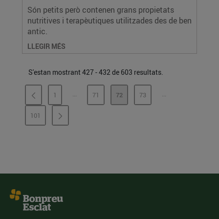
Són petits però contenen grans propietats
nutritives i terapèutiques utilitzades des de ben
antic.
LLEGIR MÉS
S'estan mostrant 427 - 432 de 603 resultats.
...
...
1
71
72
73
PÀGINES INTERMÈDIES
PÀGINES INTERMÈ
PÀGINA
PÀGINA
PÀGINA
PÀGINA
101
PÀGINA