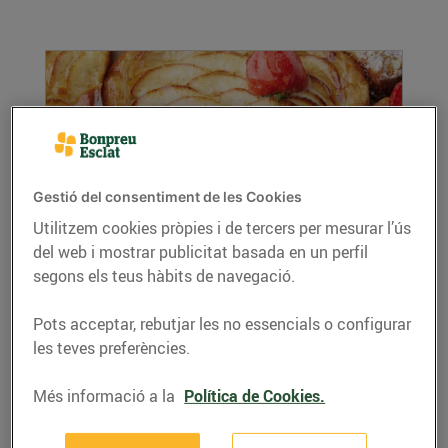
Gestió del consentiment de les Cookies
Utilitzem cookies pròpies i de tercers per mesurar l’ús
del web i mostrar publicitat basada en un perfil
Gastronomia de Sant Jordi
segons els teus hàbits de navegació.
18/d’abril/2019
Sant Jordi és un dia molt especial per als
Pots acceptar, rebutjar les no essencials o configurar
catalans i les catalanes, ja que, a més dels
les teves preferències.
llibres i...
LLEGIR MÉS
Més informació a la
Política de Cookies.