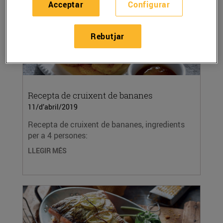
Acceptar
Configurar
Rebutjar
Recepta de cruixent de bananes
11/d’abril/2019
Recepta de cruixent de bananes, ingredients
per a 4 persones:
LLEGIR MÉS