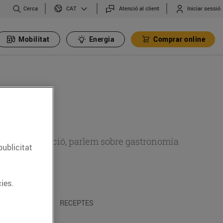
Cerca
Atenció al client
Iniciar sessió
CAT
Mobilitat
Energia
Comprar online
 sobre alimentació, parlem sobre gastronomia
publicitat
ies.
 I TRADICIONS
RECEPTES