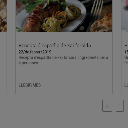
Recepta d'espatlla de xai farcida
R
22/de febrer/2019
1
s
Recepta d'espatlla de xai farcida, ingredients per a
Re
4 persones.
f
LLEGIR MÉS
L
1
PÀG