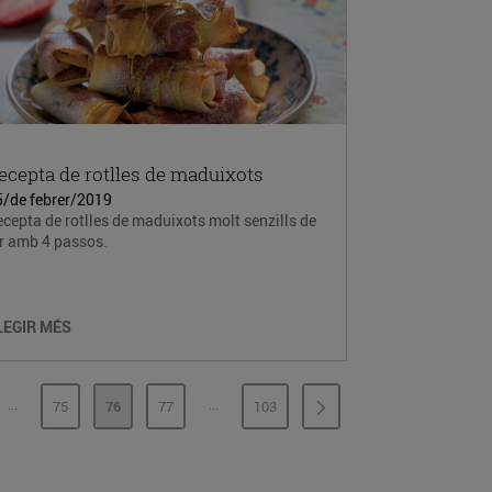
ecepta de rotlles de maduixots
5/de febrer/2019
cepta de rotlles de maduixots molt senzills de
er amb 4 passos.
LEGIR MÉS
...
...
75
76
77
103
PÀGINES INTERMÈDIES
PÀGINES INTERMÈDIES
INA
PÀGINA
PÀGINA
PÀGINA
PÀGINA