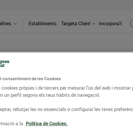
ltres
Establiments
Targeta Client
Incorpora't
BLOG
l consentiment de les Cookies
ceptes, consells nutricionals, informació d’actualitat
 cookies pròpies i de tercers per mesurar l’ús del web i mostrar 
n un perfil segons els teus hàbits de navegació.
del nostre territori i molts altres temes.
ptar, rebutjar les no essencials o configurar les teves preferènc
TAT
CONSELLS I HÀBITS SALUDABLES
ENERGIA
GASTRONOMIA
rmació a la
Política de Cookies.