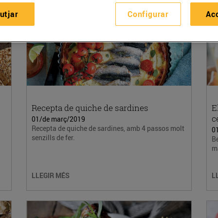
utjar
Configurar
Ac
Recepta de quiche de sardines
E
c
01/de març/2019
Recepta de quiche de sardines, amb 4 passos molt
0
senzills de fer.
Be
mà
LLEGIR MÉS
L