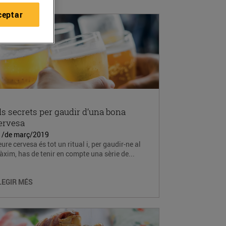
ceptar
ls secrets per gaudir d’una bona
ervesa
1/de març/2019
ure cervesa és tot un ritual i, per gaudir-ne al
xim, has de tenir en compte una sèrie de...
LEGIR MÉS