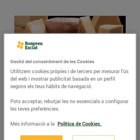
Gestió del consentiment de les Cookies
Utilitzem cookies pròpies i de tercers per mesurar l’ús
del web i mostrar publicitat basada en un perfil
Formatge: un aliment per a tots els gustos
segons els teus hàbits de navegació.
22/d’agost/2018
Suau o intens, tou o dur, cremós o mantegós…
Pots acceptar, rebutjar les no essencials o configurar
A Bonpreu i Esclat hi trobaràs una varietat de...
les teves preferències.
LLEGIR MÉS
Més informació a la
Política de Cookies.