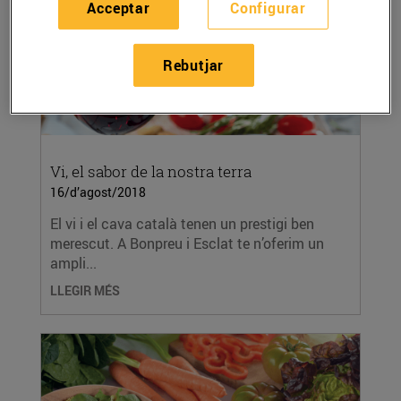
Acceptar
Configurar
Rebutjar
Vi, el sabor de la nostra terra
16/d’agost/2018
El vi i el cava català tenen un prestigi ben
merescut. A Bonpreu i Esclat te n’oferim un
ampli...
LLEGIR MÉS