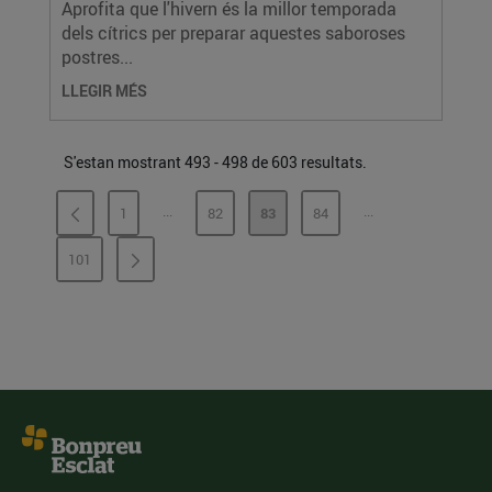
Aprofita que l'hivern és la millor temporada
dels cítrics per preparar aquestes saboroses
postres...
LLEGIR MÉS
S'estan mostrant 493 - 498 de 603 resultats.
...
...
1
82
83
84
PÀGINES INTERMÈDIES
PÀGINES INTERMÈ
PÀGINA
PÀGINA
PÀGINA
PÀGINA
101
PÀGINA