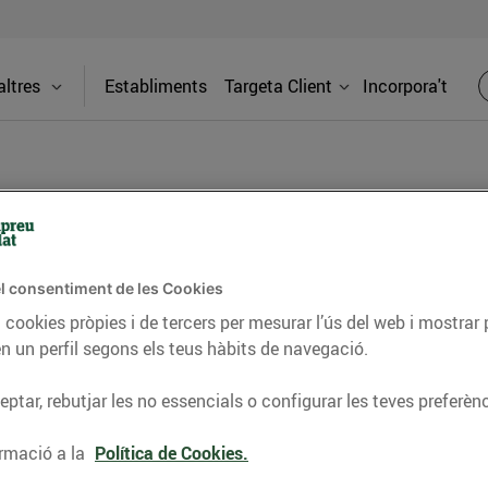
ltres
Establiments
Targeta Client
Incorpora't
BLOG
l consentiment de les Cookies
ceptes, consells nutricionals, informació d’actualitat
 cookies pròpies i de tercers per mesurar l’ús del web i mostrar 
n un perfil segons els teus hàbits de navegació.
del nostre territori i molts altres temes.
ptar, rebutjar les no essencials o configurar les teves preferènc
TAT
CONSELLS I HÀBITS SALUDABLES
ENERGIA
GASTRONOMIA
rmació a la
Política de Cookies.