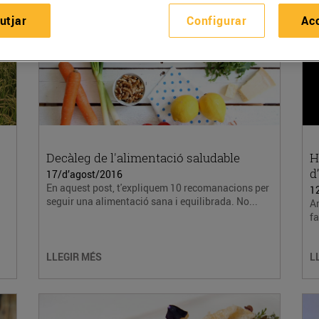
utjar
Configurar
Ac
Decàleg de l'alimentació saludable
H
d
17/d’agost/2016
En aquest post, t'expliquem 10 recomanacions per
1
seguir una alimentació sana i equilibrada. No...
An
fa
LLEGIR MÉS
L