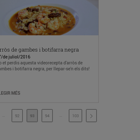
rròs de gambes i botifarra negra
/de juliol/2016
 et perdis aquesta videorecepta d'arròs de
mbes i botifarra negra, per llepar-se'n els dits!
LEGIR MÉS
...
...
92
93
94
103
PÀGINES INTERMÈDIES
PÀGINES INTERMÈDIES
INA
PÀGINA
PÀGINA
PÀGINA
PÀGINA