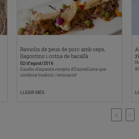
Raviolis de peus de porc amb ceps,
A
llagostins i cotna de bacallà
27
No
02/d’agost/2016
ga
Gaudiu d'aquesta recepta d'OsonaCuina que
combina tradició i innovació!
LLEGIR MÉS
L
1
PÀG