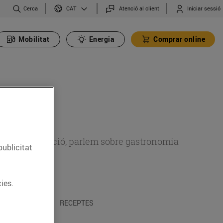
Cerca
Atenció al client
Iniciar sessió
CAT
Mobilitat
Energia
Comprar online
 sobre alimentació, parlem sobre gastronomia
publicitat
ies.
 I TRADICIONS
RECEPTES