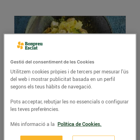
Gestió del consentiment de les Cookies
Utilitzem cookies pròpies i de tercers per mesurar l’ús
del web i mostrar publicitat basada en un perfil
Tallarines a la llimona amb verdures
d'hivern i ricotta
segons els teus hàbits de navegació.
18/de novembre/2020
Pots acceptar, rebutjar les no essencials o configurar
Ingredients per a 4 persones: 400 g de
les teves preferències.
tallarines fresques la pela d’1 llimona ratllada
200 g de...
Més informació a la
Política de Cookies.
LLEGIR MÉS