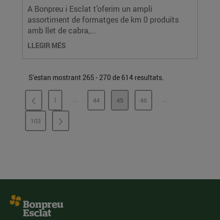
A Bonpreu i Esclat t’oferim un ampli
assortiment de formatges de km 0 produïts
amb llet de cabra,...
LLEGIR MÉS
S'estan mostrant 265 - 270 de 614 resultats.
...
...
1
44
45
46
PÀGINES INTERMÈDIES
PÀGINES INTERMÈ
PÀGINA
PÀGINA
PÀGINA
PÀGINA
103
PÀGINA