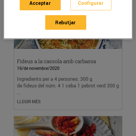
Acceptar
Configurar
Rebutjar
Fideus a la cassola amb carbassa
16/de novembre/2020
Ingredients per a 4 persones: 300 g
de fideus del núm. 4 1 ceba 1 pebrot verd 300 g
...
LLEGIR MÉS