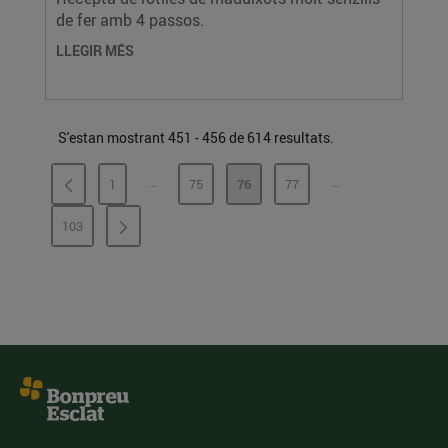
de fer amb 4 passos.
LLEGIR MÉS
S'estan mostrant 451 - 456 de 614 resultats.
...
...
1
75
76
77
PÀGINES INTERMÈDIES
PÀGINES INTERMÈ
PÀGINA
PÀGINA
PÀGINA
PÀGINA
103
PÀGINA