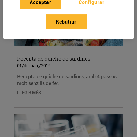
Acceptar
Configurar
Rebutjar
Recepta de quiche de sardines
01/de març/2019
Recepta de quiche de sardines, amb 4 passos
molt senzills de fer.
LLEGIR MÉS