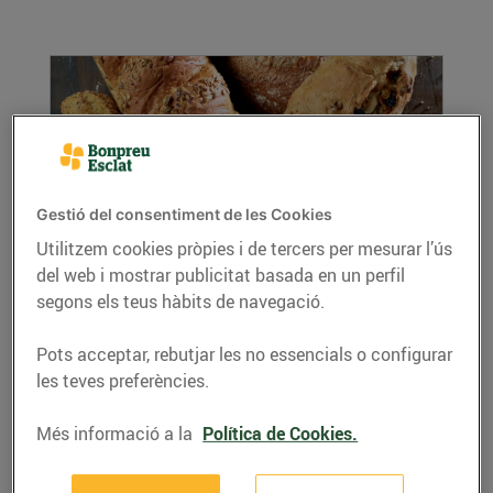
Gestió del consentiment de les Cookies
Utilitzem cookies pròpies i de tercers per mesurar l’ús
del web i mostrar publicitat basada en un perfil
El pa, font de vida
segons els teus hàbits de navegació.
08/de març/2019
El pa ens alimenta i ens dona vida. D’aquest
Pots acceptar, rebutjar les no essencials o configurar
producte tan complet i nutritiu, a Bonpreu i
les teves preferències.
Esclat...
LLEGIR MÉS
Més informació a la
Política de Cookies.