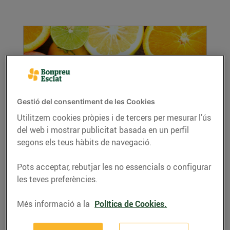
Gestió del consentiment de les Cookies
Utilitzem cookies pròpies i de tercers per mesurar l’ús
del web i mostrar publicitat basada en un perfil
Cítrics, els millors aliats per combatre els
refredats
segons els teus hàbits de navegació.
03/de gener/2019
Pots acceptar, rebutjar les no essencials o configurar
Quan arriba el fred és imprescindible mantenir
les teves preferències.
les nostres defenses en bona forma i en això
ens...
Més informació a la
Política de Cookies.
LLEGIR MÉS