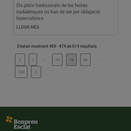
Els plats tradicionals de les festes
nadalenques no han de ser per obligació
hipercalòrics
LLEGIR MÉS
S'estan mostrant 469 - 474 de 614 resultats.
...
...
1
78
79
80
PÀGINES INTERMÈDIES
PÀGINES INTERMÈ
PÀGINA
PÀGINA
PÀGINA
PÀGINA
103
PÀGINA