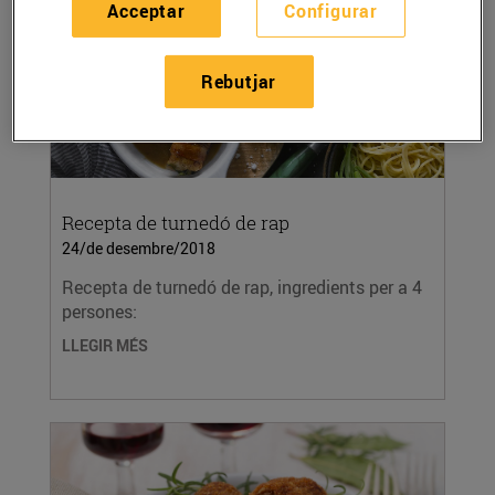
Acceptar
Configurar
Rebutjar
Recepta de turnedó de rap
24/de desembre/2018
Recepta de turnedó de rap, ingredients per a 4
persones:
LLEGIR MÉS