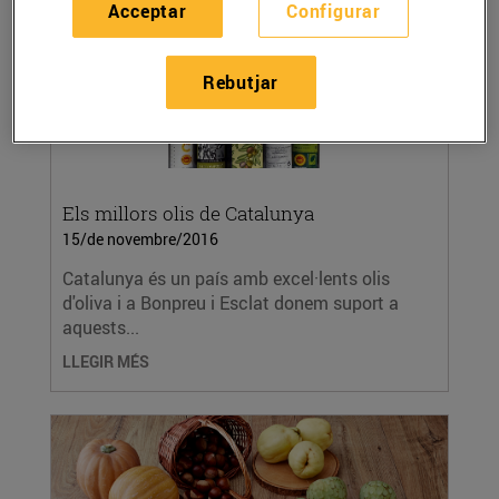
Acceptar
Configurar
Rebutjar
Els millors olis de Catalunya
15/de novembre/2016
Catalunya és un país amb excel·lents olis
d'oliva i a Bonpreu i Esclat donem suport a
aquests...
LLEGIR MÉS