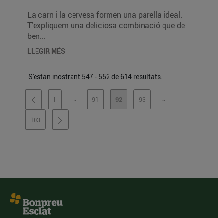
La carn i la cervesa formen una parella ideal.
T'expliquem una deliciosa combinació que de
ben...
LLEGIR MÉS
S'estan mostrant 547 - 552 de 614 resultats.
...
...
1
91
92
93
PÀGINES INTERMÈDIES
PÀGINES INTERMÈ
PÀGINA
PÀGINA
PÀGINA
PÀGINA
103
PÀGINA