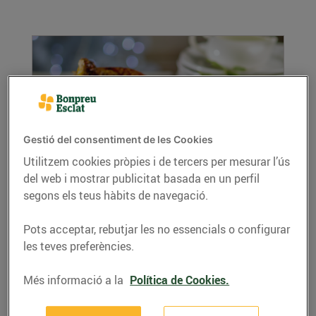
Gestió del consentiment de les Cookies
Utilitzem cookies pròpies i de tercers per mesurar l’ús
del web i mostrar publicitat basada en un perfil
Pularda farcida
segons els teus hàbits de navegació.
20/de desembre/2016
Prepara una deliciosa pularda farcida i els teus
Pots acceptar, rebutjar les no essencials o configurar
convidats se'n lleparan els dits!
les teves preferències.
LLEGIR MÉS
Més informació a la
Política de Cookies.