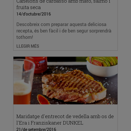
Canelons de carbassó amb mató, salmó i
fruita seca
14/d’octubre/2016
Descobreix com preparar aquesta deliciosa
recepta, és ben fàcil i de ben segur sorprendrà
tothom!
LLEGIR MÉS
Maridatge d'entrecot de vedella amb os de
l'Era i Franziskaner DUNKEL
21/de setembre/2016