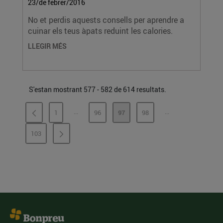
23/de febrer/2016
No et perdis aquests consells per aprendre a
cuinar els teus àpats reduint les calories.
LLEGIR MÉS
S'estan mostrant 577 - 582 de 614 resultats.
...
...
1
96
97
98
PÀGINES INTERMÈDIES
PÀGINES INTERMÈ
PÀGINA
PÀGINA
PÀGINA
PÀGINA
103
PÀGINA