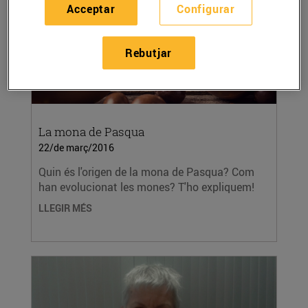
Acceptar
Configurar
Rebutjar
La mona de Pasqua
22/de març/2016
Quin és l'origen de la mona de Pasqua? Com
han evolucionat les mones? T'ho expliquem!
LLEGIR MÉS