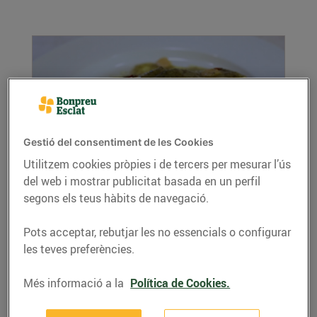
Gestió del consentiment de les Cookies
Utilitzem cookies pròpies i de tercers per mesurar l’ús
Bacallà al pil pil d'olives negres
del web i mostrar publicitat basada en un perfil
23/de març/2016
segons els teus hàbits de navegació.
Si t'agrada el bacallà, estem segurs que
Pots acceptar, rebutjar les no essencials o configurar
aquesta recepta t'encantarà!
les teves preferències.
LLEGIR MÉS
Més informació a la
Política de Cookies.