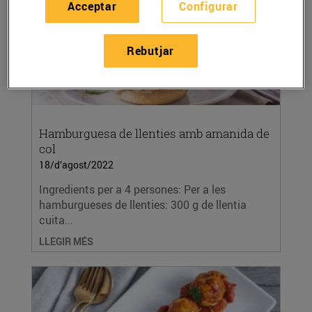
Acceptar
Configurar
Rebutjar
Hamburguesa de llenties amb amanida de
col
18/d’agost/2022
Ingredients per a 4 persones: Per a les
hamburgueses de llenties: 300 g de llentia
cuita...
LLEGIR MÉS