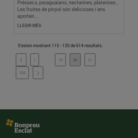
Préssecs, paraguaians, nectarines, platerines…
Les fruites de pinyol són delicioses i ens
aporten...
LLEGIR MÉS
S'estan mostrant 115 - 120 de 614 resultats.
...
...
1
19
20
21
PÀGINES INTERMÈDIES
PÀGINES INTERMÈ
PÀGINA
PÀGINA
PÀGINA
PÀGINA
103
PÀGINA