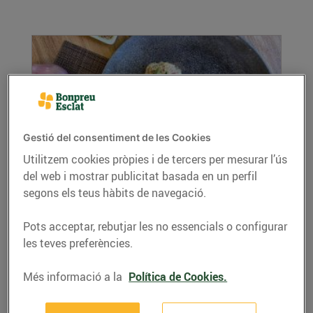
Gestió del consentiment de les Cookies
Utilitzem cookies pròpies i de tercers per mesurar l’ús
del web i mostrar publicitat basada en un perfil
Filet de porc a la mostassa
segons els teus hàbits de navegació.
24/d’agost/2022
Ingredients per a 4 persones: 800 g filet de
Pots acceptar, rebutjar les no essencials o configurar
porc 100 ml oli...
les teves preferències.
LLEGIR MÉS
Més informació a la
Política de Cookies.