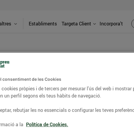
ltres
Establiments
Targeta Client
Incorpora't
BLOG
l consentiment de les Cookies
ceptes, consells nutricionals, informació d’actualitat
 cookies pròpies i de tercers per mesurar l’ús del web i mostrar 
n un perfil segons els teus hàbits de navegació.
del nostre territori i molts altres temes.
ptar, rebutjar les no essencials o configurar les teves preferènc
TAT
CONSELLS I HÀBITS SALUDABLES
ENERGIA
GASTRONOMIA
rmació a la
Política de Cookies.