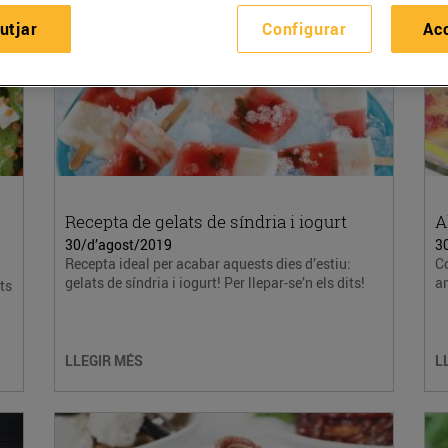
utjar
Configurar
Ac
Recepta de gelats de síndria i iogurt
A
30/d’agost/2019
3
Recepta ideal per acabar aquests dies d’estiu:
Co
gelats de síndria i iogurt! Per llepar-se’n els dits!
am
ts
LLEGIR MÉS
L