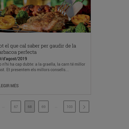
ot el que cal saber per gaudir de la
arbacoa perfecta
9/d’agost/2019
 n’hi ha cap dubte: a la graella, la carn té millor
st. Et presentem els millors consells...
LEGIR MÉS
...
...
67
68
69
103
PÀGINES INTERMÈDIES
PÀGINES INTERMÈDIES
INA
PÀGINA
PÀGINA
PÀGINA
PÀGINA