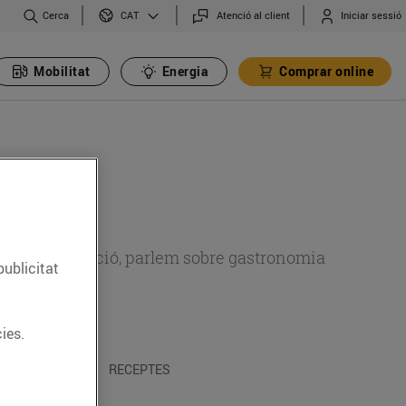
Cerca
Atenció al client
Iniciar sessió
CAT
Mobilitat
Energia
Comprar online
 sobre alimentació, parlem sobre gastronomia
publicitat
ies.
 I TRADICIONS
RECEPTES