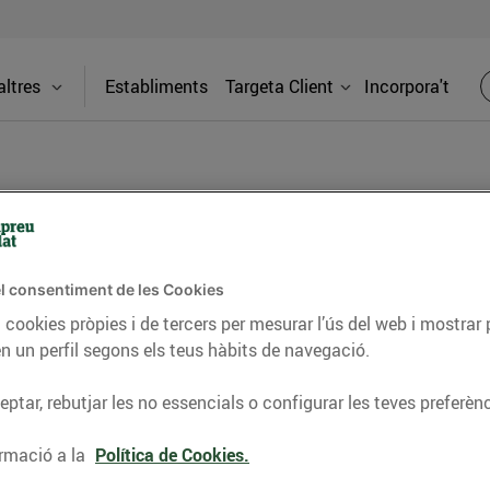
ltres
Establiments
Targeta Client
Incorpora't
BLOG
l consentiment de les Cookies
ceptes, consells nutricionals, informació d’actualitat
 cookies pròpies i de tercers per mesurar l’ús del web i mostrar 
n un perfil segons els teus hàbits de navegació.
del nostre territori i molts altres temes.
ptar, rebutjar les no essencials o configurar les teves preferènc
TAT
CONSELLS I HÀBITS SALUDABLES
ENERGIA
GASTRONOMIA
rmació a la
Política de Cookies.