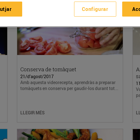
utjar
Configurar
Ac
Conserva de tomàquet
A
s
21/d’agost/2017
Amb aquesta videorecepta, aprendràs a preparar
1
tomàquets en conserva per gaudir-los durant tot...
V
pa
LLEGIR MÉS
L