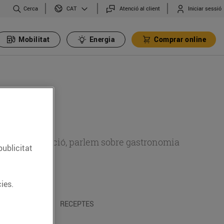
Cerca
Atenció al client
Iniciar sessió
CAT
Mobilitat
Energia
Comprar online
 sobre alimentació, parlem sobre gastronomia
publicitat
ies.
 I TRADICIONS
RECEPTES