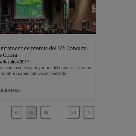
liurament de premis del 18è Concurs
e Cuina
/de juliol/2017
ls conèixer els guanyadors del concurs de cuina
ludable i saber com va ser l'acte de...
LEGIR MÉS
...
...
84
85
86
101
PÀGINES INTERMÈDIES
PÀGINES INTERMÈDIES
INA
PÀGINA
PÀGINA
PÀGINA
PÀGINA