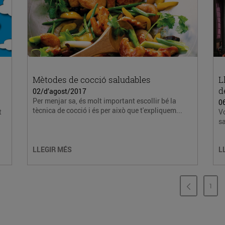
Mètodes de cocció saludables
L
d
02/d’agost/2017
Per menjar sa, és molt important escollir bé la
06
tècnica de cocció i és per això que t'expliquem...
t
Vo
sa
LLEGIR MÉS
L
1
PÀG