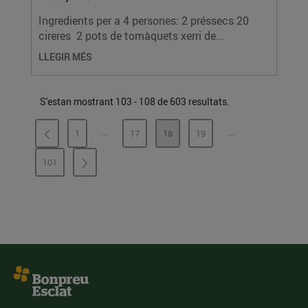
Ingredients per a 4 persones: 2 préssecs 20
cireres 2 pots de tomàquets xerri de...
LLEGIR MÉS
S'estan mostrant 103 - 108 de 603 resultats.
...
...
1
17
18
19
PÀGINES INTERMÈDIES
PÀGINES INTERMÈ
PÀGINA
PÀGINA
PÀGINA
PÀGINA
101
PÀGINA