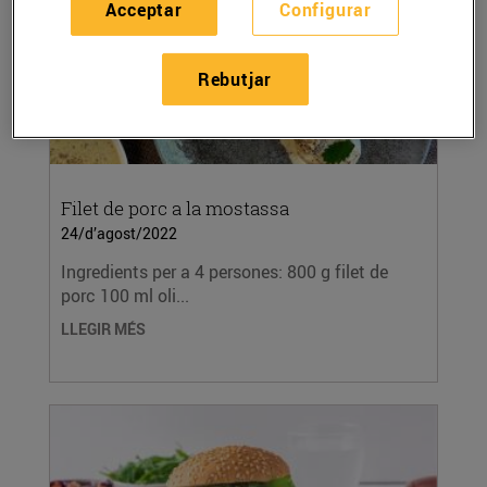
Acceptar
Configurar
Rebutjar
Filet de porc a la mostassa
24/d’agost/2022
Ingredients per a 4 persones: 800 g filet de
porc 100 ml oli...
LLEGIR MÉS