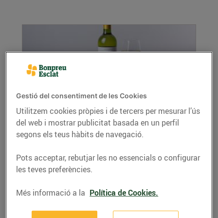
Gestió del consentiment de les Cookies
Utilitzem cookies pròpies i de tercers per mesurar l’ús
del web i mostrar publicitat basada en un perfil
Ous de guatlla escumats amb cremós de
segons els teus hàbits de navegació.
formatge de cabra
29/de setembre/2022
Pots acceptar, rebutjar les no essencials o configurar
Ingredients per a 4 persones: 16 ous de guatlla
les teves preferències.
1 rajolí de vinagre blanc 2 cebes de...
LLEGIR MÉS
Més informació a la
Política de Cookies.