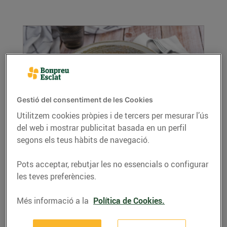
Gestió del consentiment de les Cookies
Utilitzem cookies pròpies i de tercers per mesurar l’ús
del web i mostrar publicitat basada en un perfil
Mandonguilles amb cigrons i espinacs
segons els teus hàbits de navegació.
27/d’abril/2022
Ingredients per a 4 persones: 500 gr de carn
Pots acceptar, rebutjar les no essencials o configurar
picada de porc 1 dent d’all picat 4
les teves preferències.
branquetes...
LLEGIR MÉS
Més informació a la
Política de Cookies.