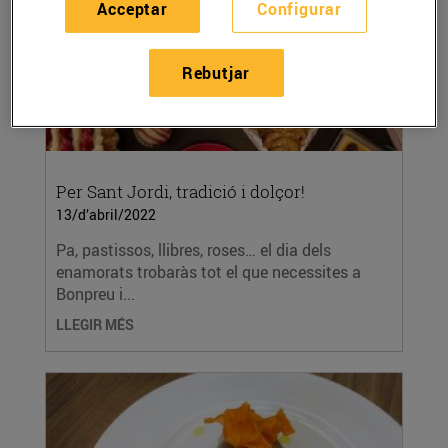
Acceptar
Configurar
Rebutjar
Per Sant Jordi, tradició i dolçor!
13/d’abril/2022
Pa, pastissos, llibres, roses… el dia dels
enamorats trobaràs tot el que necessites a
Bonpreu i...
LLEGIR MÉS