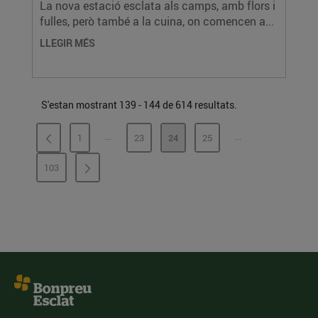
La nova estació esclata als camps, amb flors i
fulles, però també a la cuina, on comencen a...
LLEGIR MÉS
S'estan mostrant 139 - 144 de 614 resultats.
...
...
1
23
24
25
PÀGINES INTERMÈDIES
PÀGINES INTERMÈ
PÀGINA
PÀGINA
PÀGINA
PÀGINA
103
PÀGINA