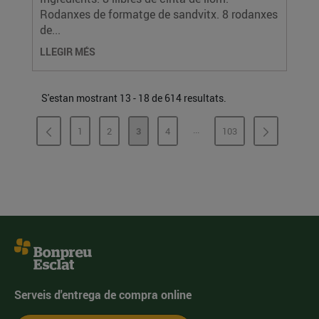
Rodanxes de formatge de sandvitx. 8 rodanxes
de...
LLEGIR MÉS
S'estan mostrant 13 - 18 de 614 resultats.
...
1
2
3
4
103
PÀGINES INTERMÈDIES
PÀGINA
PÀGINA
PÀGINA
PÀGINA
PÀGINA
Serveis d'entrega de compra online