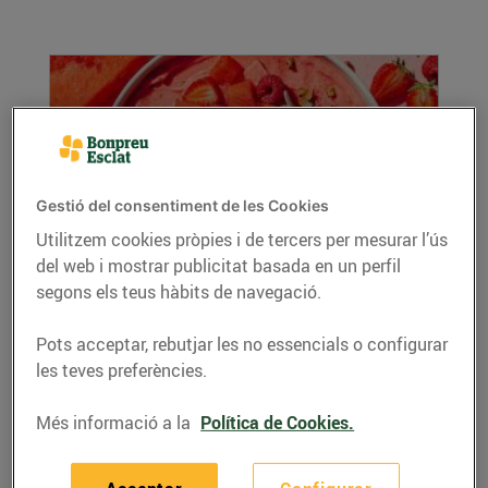
Gestió del consentiment de les Cookies
Utilitzem cookies pròpies i de tercers per mesurar l’ús
del web i mostrar publicitat basada en un perfil
Batut de maduixa i síndria
segons els teus hàbits de navegació.
08/de juliol/2026
Per a 2 persones Ingredients 1 tassa de
Pots acceptar, rebutjar les no essencials o configurar
maduixes congelades ...
les teves preferències.
LLEGIR MÉS
Més informació a la
Política de Cookies.