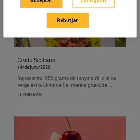
Acceptar
Configurar
Rebutjar
Crudo Siciliano
14/de juny/2026
Ingredients: 250 grams de tonyina Oli d'oliva
verge extra Llimona Sal marina gruixuda ...
LLEGIR MÉS