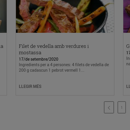
la
Filet de vedella amb verdures i
G
mostassa
1
In
17/de setembre/2020
na
Ingredients per a 4 persones: 4 filets de vedella de
200 g cadascun 1 pebrot vermell 1...
LLEGIR MÉS
L
1
PÀG