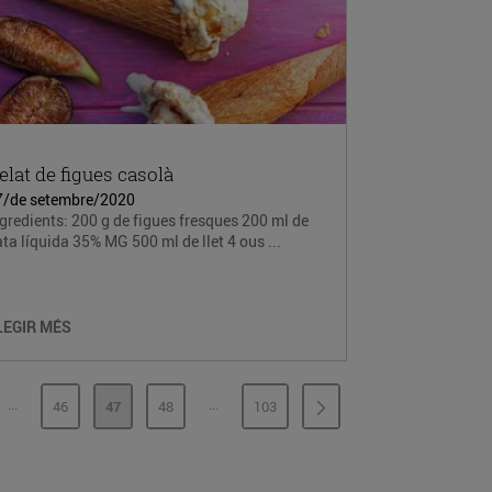
elat de figues casolà
7/de setembre/2020
gredients: 200 g de figues fresques 200 ml de
ta líquida 35% MG 500 ml de llet 4 ous ...
LEGIR MÉS
...
...
46
47
48
103
PÀGINES INTERMÈDIES
PÀGINES INTERMÈDIES
INA
PÀGINA
PÀGINA
PÀGINA
PÀGINA