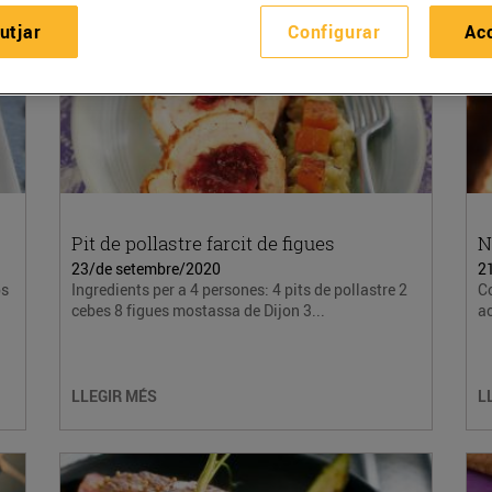
utjar
Configurar
Ac
Pit de pollastre farcit de figues
N
23/de setembre/2020
2
os
Ingredients per a 4 persones: 4 pits de pollastre 2
Co
cebes 8 figues mostassa de Dijon 3...
a
LLEGIR MÉS
L