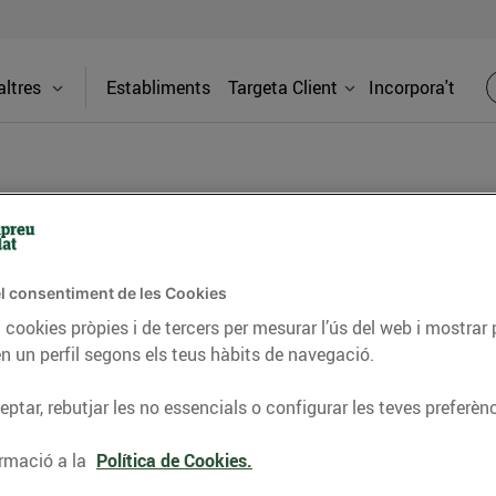
ltres
Establiments
Targeta Client
Incorpora't
BLOG
l consentiment de les Cookies
ceptes, consells nutricionals, informació d’actualitat
 cookies pròpies i de tercers per mesurar l’ús del web i mostrar 
n un perfil segons els teus hàbits de navegació.
del nostre territori i molts altres temes.
ptar, rebutjar les no essencials o configurar les teves preferènc
TAT
CONSELLS I HÀBITS SALUDABLES
ENERGIA
GASTRONOMIA
rmació a la
Política de Cookies.