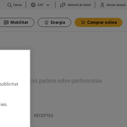
Cerca
Atenció al client
Iniciar sessió
CAT
Mobilitat
Energia
Comprar online
 sobre alimentació, parlem sobre gastronomia
publicitat
ies.
 I TRADICIONS
RECEPTES