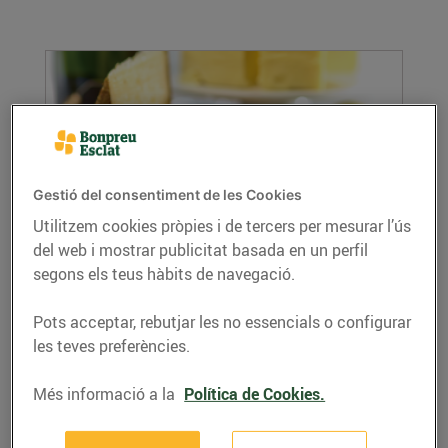
Gestió del consentiment de les Cookies
Utilitzem cookies pròpies i de tercers per mesurar l’ús
del web i mostrar publicitat basada en un perfil
Formatges de proximitat: exquisits i
segons els teus hàbits de navegació.
sorprenents
28/de juny/2019
Pots acceptar, rebutjar les no essencials o configurar
Al llarg dels segles, els formatges han adquirit
les teves preferències.
una gran diversitat de textures, aromes i...
LLEGIR MÉS
Més informació a la
Política de Cookies.