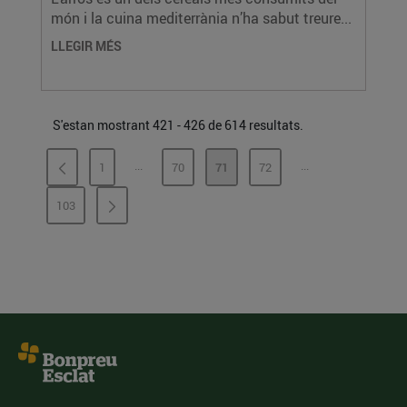
món i la cuina mediterrània n’ha sabut treure...
LLEGIR MÉS
S'estan mostrant 421 - 426 de 614 resultats.
...
...
1
70
71
72
PÀGINES INTERMÈDIES
PÀGINES INTERMÈ
PÀGINA
PÀGINA
PÀGINA
PÀGINA
103
PÀGINA