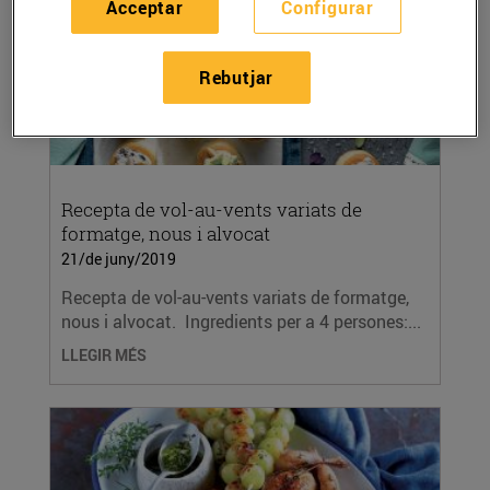
Acceptar
Configurar
Rebutjar
Recepta de vol-au-vents variats de
formatge, nous i alvocat
21/de juny/2019
Recepta de vol-au-vents variats de formatge,
nous i alvocat. Ingredients per a 4 persones:...
LLEGIR MÉS