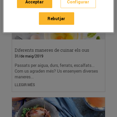
Acceptar
Configurar
Rebutjar
Diferents maneres de cuinar els ous
31/de maig/2019
Passats per aigua, durs, ferrats, escalfats...
Com us agraden més? Us ensenyem diverses
maneres...
LLEGIR MÉS