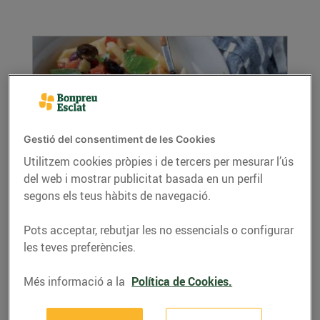
Gestió del consentiment de les Cookies
Utilitzem cookies pròpies i de tercers per mesurar l’ús
del web i mostrar publicitat basada en un perfil
Recepta de pasta amb albergínia i olives
segons els teus hàbits de navegació.
31/de maig/2019
Fàcil, ràpida, senzilla i molt nutritiva, avui us
Pots acceptar, rebutjar les no essencials o configurar
proposem una recepta de pasta amb
les teves preferències.
albergínia. ...
LLEGIR MÉS
Més informació a la
Política de Cookies.