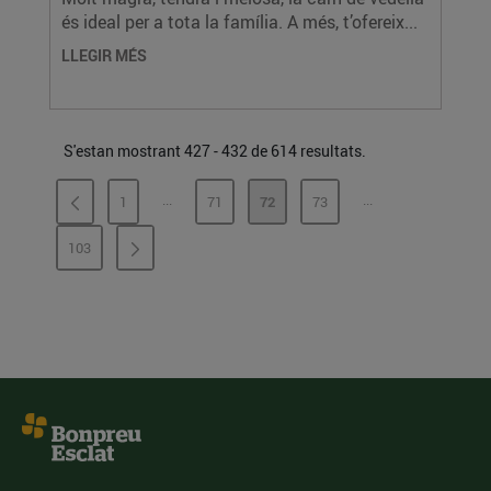
és ideal per a tota la família. A més, t’ofereix...
LLEGIR MÉS
S'estan mostrant 427 - 432 de 614 resultats.
...
...
1
71
72
73
PÀGINES INTERMÈDIES
PÀGINES INTERMÈ
PÀGINA
PÀGINA
PÀGINA
PÀGINA
103
PÀGINA